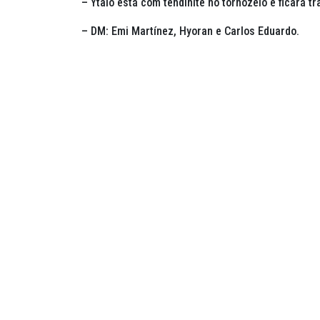
– Ytalo está com tendinite no tornozelo e ficará t
– DM: Emi Martínez, Hyoran e Carlos Eduardo.