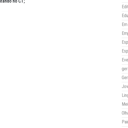
ratando no CT;
Edi
Ed
Em 
Em
Esp
Esp
Eve
ger
Ger
Jo
Lin
Mei
Olh
Pai