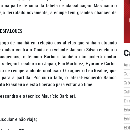
ta na parte de cima da tabela de classificação. Mas caso o
seja derrotado novamente, a equipe tem grandes chances de
ESFALQUES
o jogo de manhã em relação aos atletas que vinham atuando
expulso contra o Goiás e o volante Jadsom Silva recebeu o
C
 suspensos, o técnico Barbieri também não poderá contar
seleção brasileira no Japão, Emi Martínez, Hyoran e Carlos
Amb
o se recuperando de contusão. O zagueiro Leo Realpe, que
Co
 para a partida. Por outro lado, o lateral-esquerdo Ramon
Crô
 Brasileiro e está liberado para voltar ao time.
Cul
lessandro e o técnico Maurício Barbieri.
Dir
Edi
Edi
scular e não viaja;
ED