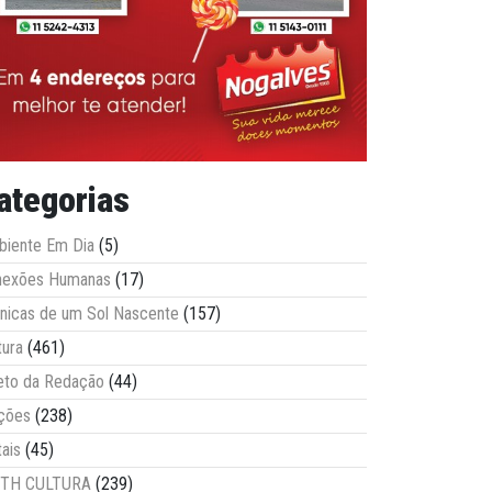
ategorias
iente Em Dia
(5)
nexões Humanas
(17)
nicas de um Sol Nascente
(157)
tura
(461)
eto da Redação
(44)
ções
(238)
tais
(45)
ITH CULTURA
(239)