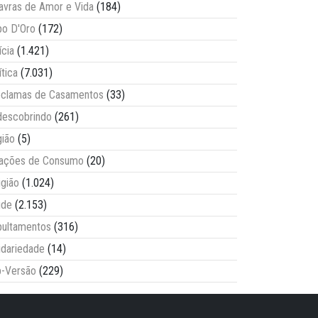
avras de Amor e Vida
(184)
o D'Oro
(172)
ícia
(1.421)
ítica
(7.031)
clamas de Casamentos
(33)
escobrindo
(261)
ião
(5)
lações de Consumo
(20)
igião
(1.024)
úde
(2.153)
ultamentos
(316)
idariedade
(14)
-Versão
(229)