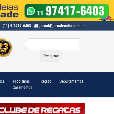
- (11) 9.7417-6403
-
jornal@jornalemdia.com.br
Pesquisar
por:
tica
Proclamas
Região
Sepultamentos
Casamentos