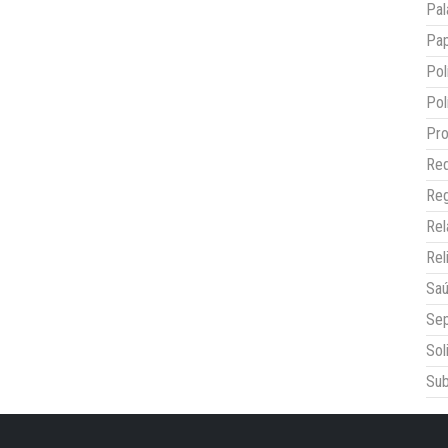
Pal
Pap
Pol
Pol
Pro
Red
Reg
Re
Rel
Sa
Sep
Sol
Sub