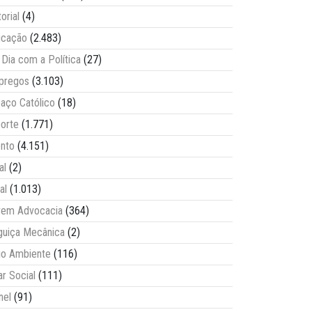
torial
(4)
ucação
(2.483)
Dia com a Política
(27)
pregos
(3.103)
aço Católico
(18)
orte
(1.771)
nto
(4.151)
al
(2)
al
(1.013)
vem Advocacia
(364)
guiça Mecânica
(2)
o Ambiente
(116)
ar Social
(111)
nel
(91)