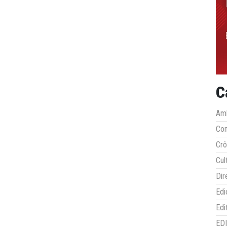
C
Amb
Co
Crô
Cul
Dir
Edi
Edi
ED