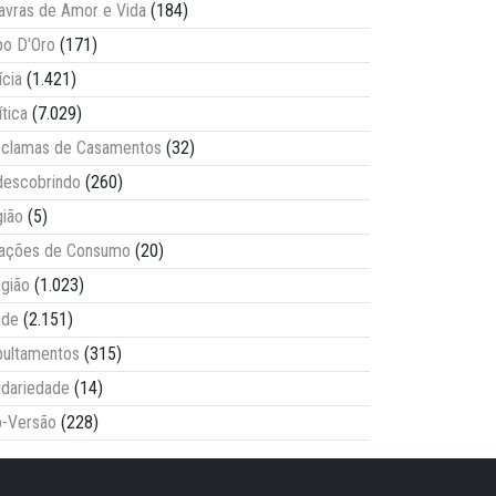
avras de Amor e Vida
(184)
o D'Oro
(171)
ícia
(1.421)
ítica
(7.029)
clamas de Casamentos
(32)
escobrindo
(260)
ião
(5)
lações de Consumo
(20)
igião
(1.023)
úde
(2.151)
ultamentos
(315)
idariedade
(14)
-Versão
(228)