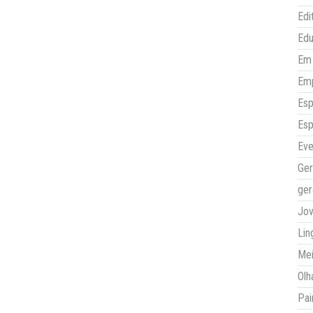
Edi
Ed
Em 
Em
Esp
Esp
Eve
Ger
ger
Jo
Lin
Mei
Olh
Pai