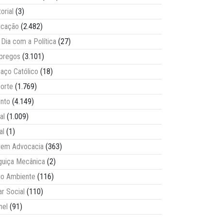
torial
(3)
ucação
(2.482)
Dia com a Política
(27)
pregos
(3.101)
aço Católico
(18)
orte
(1.769)
nto
(4.149)
al
(1.009)
al
(1)
vem Advocacia
(363)
guiça Mecânica
(2)
o Ambiente
(116)
ar Social
(110)
nel
(91)