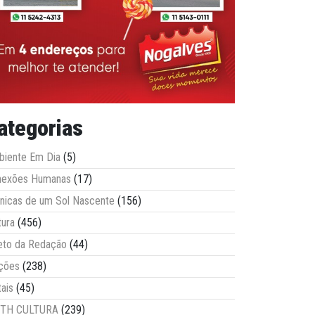
ategorias
iente Em Dia
(5)
nexões Humanas
(17)
nicas de um Sol Nascente
(156)
tura
(456)
eto da Redação
(44)
ções
(238)
tais
(45)
ITH CULTURA
(239)