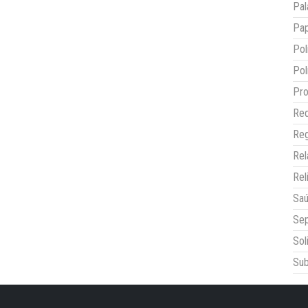
Pal
Pap
Pol
Pol
Pro
Red
Reg
Re
Rel
Sa
Sep
Sol
Sub