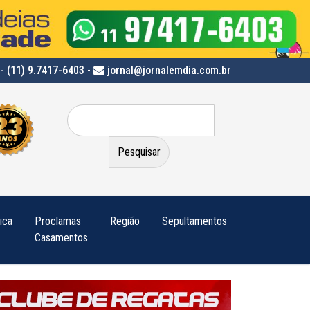
- (11) 9.7417-6403
-
jornal@jornalemdia.com.br
Pesquisar
por:
tica
Proclamas
Região
Sepultamentos
Casamentos