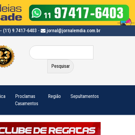
- (11) 9.7417-6403
-
jornal@jornalemdia.com.br
Pesquisar
por:
tica
Proclamas
Região
Sepultamentos
Casamentos