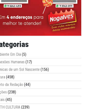
ategorias
iente Em Dia
(5)
nexões Humanas
(17)
nicas de um Sol Nascente
(156)
tura
(458)
eto da Redação
(44)
ções
(238)
tais
(45)
ITH CULTURA
(239)