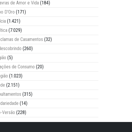
avras de Amor e Vida
(184)
o D'Oro
(171)
ícia
(1.421)
ítica
(7.029)
clamas de Casamentos
(32)
escobrindo
(260)
ião
(5)
lações de Consumo
(20)
igião
(1.023)
úde
(2.151)
ultamentos
(315)
idariedade
(14)
-Versão
(228)