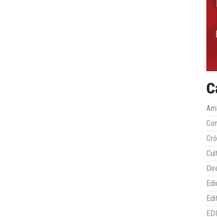
C
Amb
Co
Crô
Cul
Dir
Edi
Edi
ED