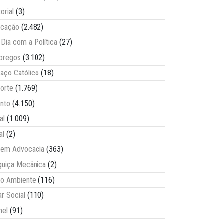
torial
(3)
ucação
(2.482)
Dia com a Política
(27)
pregos
(3.102)
aço Católico
(18)
orte
(1.769)
nto
(4.150)
al
(1.009)
al
(2)
vem Advocacia
(363)
guiça Mecânica
(2)
o Ambiente
(116)
ar Social
(110)
nel
(91)