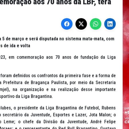
moração aos 70 anos da LBF, terá
a 5 de março e será disputada no sistema mata-mata, com
s de ida e volta
2023, em comemoração aos 70 anos de fundação da Liga
 foram definidos os confrontos da primeira fase e a forma de
a Prefeitura de Bragança Paulista, por meio da Secretaria
mjel), na organização e na realização desse importante
portivo da Liga Bragantina.
lubes, o presidente da Liga Bragantina de Futebol, Rubens
o secretário da Juventude, Esportes e Lazer, Jota Malon; o
o Leme; o chefe da Divisão da Juventude, André Felipe
Moraes; e o representante do Red Bull Bragantino, Gustavo