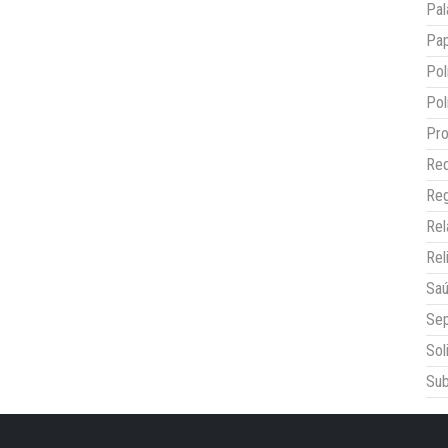
Pal
Pap
Pol
Pol
Pro
Red
Reg
Re
Rel
Sa
Sep
Sol
Sub