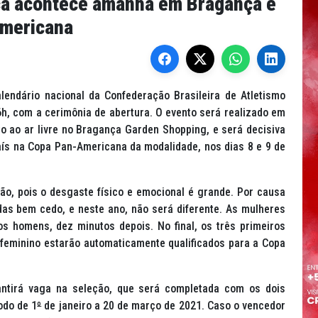
ica acontece amanhã em Bragança e
americana
lendário nacional da Confederação Brasileira de Atletismo
6h, com a cerimônia de abertura. O evento será realizado em
 ao ar livre no Bragança Garden Shopping, e será decisiva
aís na Copa Pan-Americana da modalidade, nos dias 8 e 9 de
ão, pois o desgaste físico e emocional é grande. Por causa
das bem cedo, e neste ano, não será diferente. As mulheres
os homens, dez minutos depois. No final, os três primeiros
feminino estarão automaticamente qualificados para a Copa
tirá vaga na seleção, que será completada com os dois
odo de 1
º
de janeiro a 20 de março de 2021. Caso o vencedor