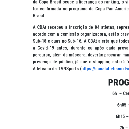
da Copa Brasil ocupe a liderança do
ranking
, o 
for confirmada no programa da Copa Pan-Ameri
Brasil.
A CBAt recebeu a inscrição de 84 atletas, repres
acordo com a comissão organizadora, estão previ
Sub-18 e duas no Sub-16. A CBAt alerta que todo
a Covid-19 antes, durante ou após cada prov
percurso, além da máscara, deverão procurar man
presença de público, já que o
shopping
estará f
Atletismo da TVNSports (
https://canalatletismo.t
PRO
6h – Cer
6h05 
6h15 –
7h –