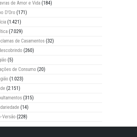
avras de Amor e Vida
(184)
o D'Oro
(171)
ícia
(1.421)
ítica
(7.029)
clamas de Casamentos
(32)
escobrindo
(260)
ião
(5)
lações de Consumo
(20)
igião
(1.023)
úde
(2.151)
ultamentos
(315)
idariedade
(14)
-Versão
(228)