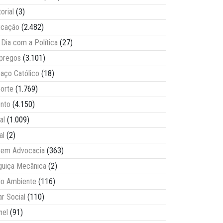
torial
(3)
ucação
(2.482)
Dia com a Política
(27)
pregos
(3.101)
aço Católico
(18)
orte
(1.769)
nto
(4.150)
al
(1.009)
al
(2)
vem Advocacia
(363)
guiça Mecânica
(2)
o Ambiente
(116)
ar Social
(110)
nel
(91)