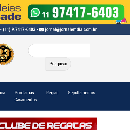
- (11) 9.7417-6403
-
jornal@jornalemdia.com.br
Pesquisar
por:
tica
Proclamas
Região
Sepultamentos
Casamentos