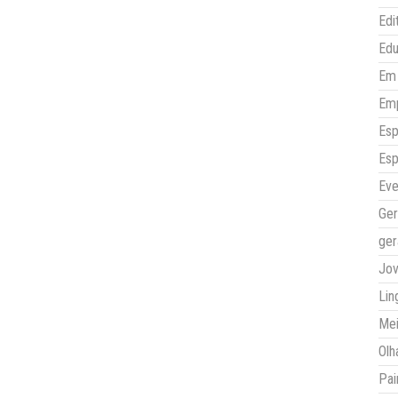
Edi
Ed
Em 
Em
Esp
Esp
Eve
Ger
ger
Jo
Lin
Mei
Olh
Pai