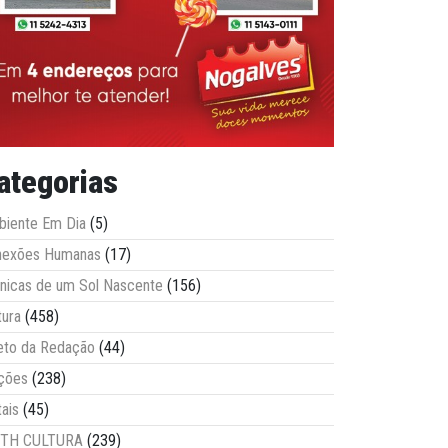
ategorias
iente Em Dia
(5)
nexões Humanas
(17)
nicas de um Sol Nascente
(156)
tura
(458)
eto da Redação
(44)
ções
(238)
tais
(45)
ITH CULTURA
(239)