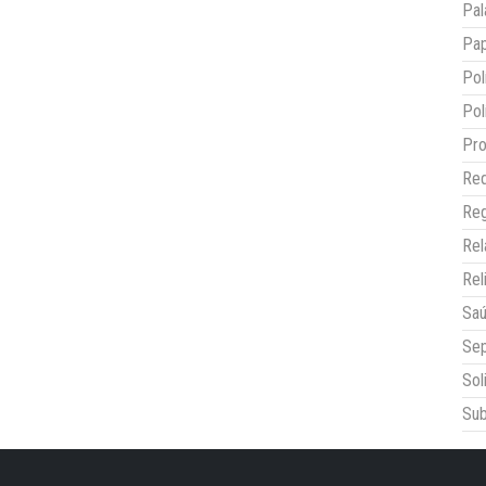
Pal
Pap
Pol
Pol
Pro
Red
Reg
Re
Rel
Sa
Sep
Sol
Sub