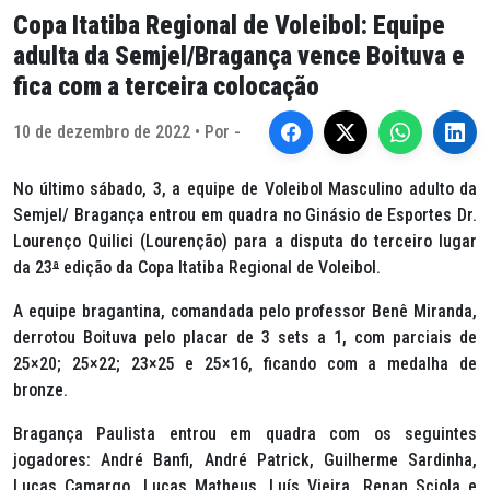
Copa Itatiba Regional de Voleibol: Equipe
adulta da Semjel/Bragança vence Boituva e
fica com a terceira colocação
10 de dezembro de 2022 • Por -
No último sábado, 3, a equipe de Voleibol Masculino adulto da
Semjel/ Bragança entrou em quadra no Ginásio de Esportes Dr.
Lourenço Quilici (Lourenção) para a disputa do terceiro lugar
da 23
ª
edição da Copa Itatiba Regional de Voleibol.
A equipe bragantina, comandada pelo professor Benê Miranda,
derrotou Boituva pelo placar de 3 sets a 1, com parciais de
25×20; 25×22; 23×25 e 25×16, ficando com a medalha de
bronze.
Bragança Paulista entrou em quadra com os seguintes
jogadores: André Banfi, André Patrick, Guilherme Sardinha,
Lucas Camargo, Lucas Matheus, Luís Vieira, Renan Sciola e