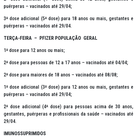
puérperas – vacinados até 29/04;
3
ª
dose adicional (5
ª
dose) para 18 anos ou mais, gestantes e
puérperas – vacinados até 29/04.
TERÇA-FEIRA – PFIZER POPULAÇÃO GERAL
1
ª
dose para 12 anos ou mais;
2
ª
dose para pessoas de 12 a 17 anos – vacinados até 04/04;
2
ª
dose para maiores de 18 anos – vacinados até 08/08;
1
ª
dose adicional (3
ª
dose) para 12 anos ou mais, gestantes e
puérperas – vacinados até 29/04;
2
ª
dose adicional (4
ª
dose) para pessoas acima de 30 anos,
gestantes, puérperas e profissionais da saúde – vacinados até
29/04.
IMUNOSSUPRIMIDOS