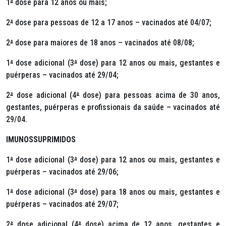
1
ª
dose para 12 anos ou mais;
2
ª
dose para pessoas de 12 a 17 anos – vacinados até 04/07;
2
ª
dose para maiores de 18 anos – vacinados até 08/08;
1
ª
dose adicional (3
ª
dose) para 12 anos ou mais, gestantes e
puérperas – vacinados até 29/04;
2
ª
dose adicional (4
ª
dose) para pessoas acima de 30 anos,
gestantes, puérperas e profissionais da saúde – vacinados até
29/04.
IMUNOSSUPRIMIDOS
1
ª
dose adicional (3
ª
dose) para 12 anos ou mais, gestantes e
puérperas – vacinados até 29/06;
1
ª
dose adicional (3
ª
dose) para 18 anos ou mais, gestantes e
puérperas – vacinados até 29/07;
2
ª
dose adicional (4
ª
dose) acima de 12 anos, gestantes e