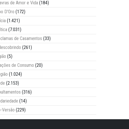
avras de Amor e Vida
(184)
o D'Oro
(172)
ícia
(1.421)
ítica
(7.031)
clamas de Casamentos
(33)
escobrindo
(261)
ião
(5)
lações de Consumo
(20)
igião
(1.024)
úde
(2.153)
ultamentos
(316)
idariedade
(14)
-Versão
(229)