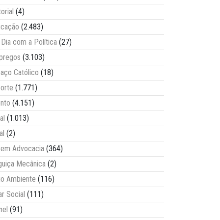
torial
(4)
ucação
(2.483)
Dia com a Política
(27)
pregos
(3.103)
aço Católico
(18)
orte
(1.771)
nto
(4.151)
al
(1.013)
al
(2)
vem Advocacia
(364)
guiça Mecânica
(2)
o Ambiente
(116)
ar Social
(111)
nel
(91)