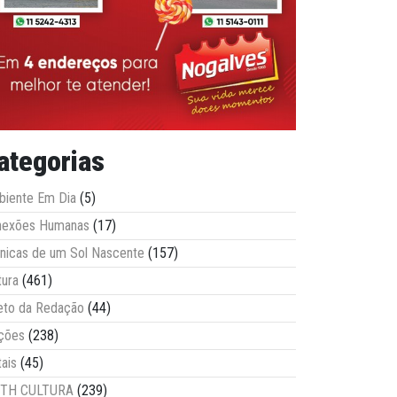
ategorias
iente Em Dia
(5)
nexões Humanas
(17)
nicas de um Sol Nascente
(157)
tura
(461)
eto da Redação
(44)
ções
(238)
tais
(45)
ITH CULTURA
(239)