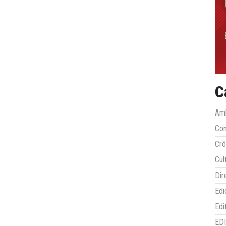
C
Amb
Co
Crô
Cul
Dir
Edi
Edi
ED