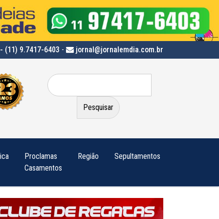
- (11) 9.7417-6403
-
jornal@jornalemdia.com.br
Pesquisar
por:
tica
Proclamas
Região
Sepultamentos
Casamentos