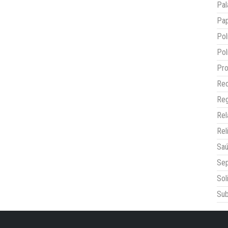
Pal
Pap
Pol
Pol
Pro
Red
Reg
Re
Rel
Sa
Sep
Sol
Sub