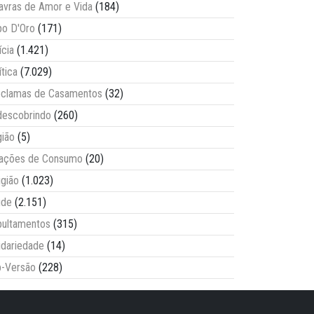
avras de Amor e Vida
(184)
o D'Oro
(171)
ícia
(1.421)
ítica
(7.029)
clamas de Casamentos
(32)
escobrindo
(260)
ião
(5)
lações de Consumo
(20)
igião
(1.023)
úde
(2.151)
ultamentos
(315)
idariedade
(14)
-Versão
(228)