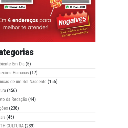
ategorias
iente Em Dia
(5)
nexões Humanas
(17)
nicas de um Sol Nascente
(156)
tura
(456)
eto da Redação
(44)
ções
(238)
tais
(45)
ITH CULTURA
(239)