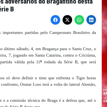
s adversários do Bragantino desta
érie B
 importantes partidas pelo Campeonato Brasileiro da
no último sábado, 4, em Bragança para o Santa Cruz, o
feira, 7, jogando em Santa Catarina, contra o Criciúma,
ª
partida válida pela 11
rodada da Série B, que será
ss só deve definir o time que enfrenta o Tigre horas
te confronto, Osmar Loss terá a volta do lateral Alemão,
 e a comissão técnica do Braga é a defesa que, até o
or da Série B deste ano.