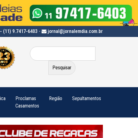
- (11) 9.7417-6403
-
jornal@jornalemdia.com.br
Pesquisar
por:
tica
Proclamas
Região
Sepultamentos
Casamentos