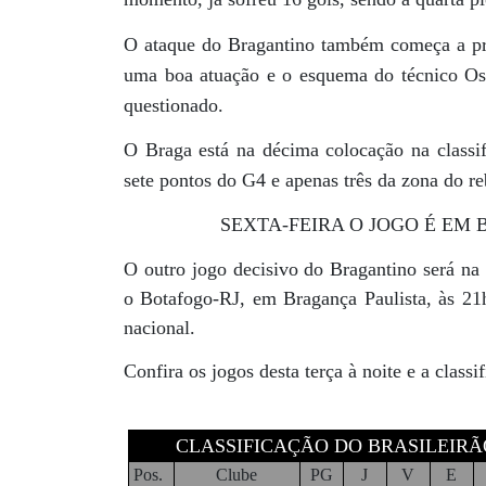
O ataque do Bragantino também começa a preo
uma boa atuação e o esquema do técnico Osm
questionado.
O Braga está na décima colocação na classi
sete pontos do G4 e apenas três da zona do r
SEXTA-FEIRA O JOGO É EM
O outro jogo decisivo do Bragantino será na 
o Botafogo-RJ, em Bragança Paulista, às 21
nacional.
Confira os jogos desta terça à noite e a class
CLASSIFICAÇÃO DO BRASILEIRÃO
Pos.
Clube
PG
J
V
E