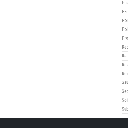
Pal
Pap
Pol
Pol
Pro
Red
Reg
Re
Rel
Sa
Sep
Sol
Sub