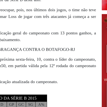
cupar, pois, nos últimos dois jogos, o time não teve
ar Loss de jogar com três atacantes já começa a ser
ficação geral do campeonato com 13 pontos ganhos, a
ebaixamento.
 BRAGANÇA CONTRA O BOTAFOGO-RJ
próxima sexta-feira, 10, contra o líder do campeonato,
h50, em partida válida pela 12ª rodada do campeonato
ificação atualizada do campeonato.
 DA SÉRIE B 2015
D
GP
GC
SG
A%