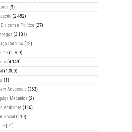
torial
(3)
ucação
(2.482)
Dia com a Política
(27)
pregos
(3.101)
aço Católico
(18)
orte
(1.769)
nto
(4.149)
al
(1.009)
al
(1)
vem Advocacia
(363)
guiça Mecânica
(2)
o Ambiente
(116)
ar Social
(110)
nel
(91)