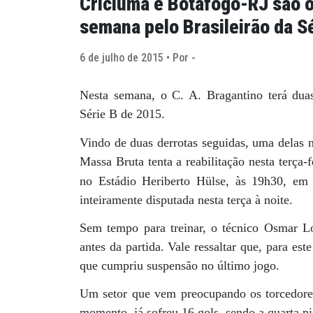
Criciúma e Botafogo-RJ são o
semana pelo Brasileirão da S
6 de julho de 2015 • Por -
Nesta semana, o C. A. Bragantino terá duas
Série B de 2015.
Vindo de duas derrotas seguidas, uma delas 
Massa Bruta tenta a reabilitação nesta terça-
no Estádio Heriberto Hülse, às 19h30, em 
inteiramente disputada nesta terça à noite.
Sem tempo para treinar, o técnico Osmar Lo
antes da partida. Vale ressaltar que, para es
que cumpriu suspensão no último jogo.
Um setor que vem preocupando os torcedores
momento, já sofreu 16 gols, sendo a quarta pi