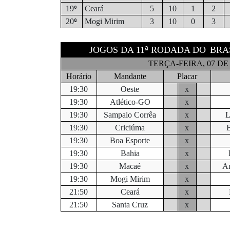
º
19
Ceará
5
10
1
2
º
20
Mogi Mirim
3
10
0
3
ª
JOGOS DA 11
RODADA DO
BRA
TERÇA-FEIRA, 07 D
Horário
Mandante
Placar
19:30
Oeste
x
19:30
Atlético-GO
x
19:30
Sampaio Corrêa
x
L
19:30
Criciúma
x
B
19:30
Boa Esporte
x
19:30
Bahia
x
19:30
Macaé
x
A
19:30
Mogi Mirim
x
21:50
Ceará
x
21:50
Santa Cruz
x