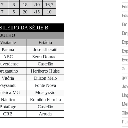
7
8
18
-10
16,7
Edi
7
5
20
-15
10
Ed
Em 
SILEIRO DA SÉRIE B
Em
E JULHO
Esp
Visitante
Estádio
Paraná
José Liberatti
Esp
ABC
Serra Dourada
Eve
uverdense
Castelão
Ger
ragantino
Heriberto Hülse
ger
Vitória
Dilzon Melo
Paysandu
Fonte Nova
Jo
mérica-MG
Moacyrzão
Lin
Náutico
Romildo Ferreira
Mei
Botafogo
Castelão
Olh
CRB
Arruda
Pai