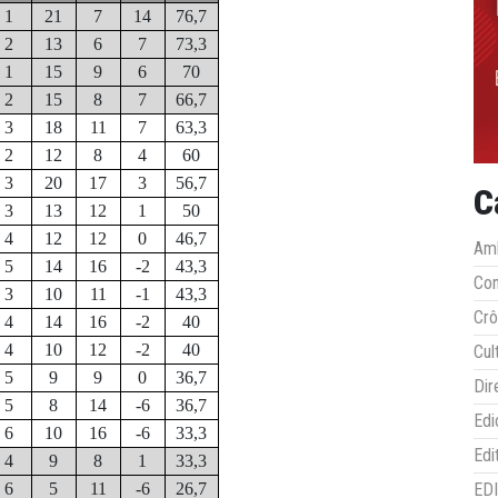
1
21
7
14
76,7
2
13
6
7
73,3
1
15
9
6
70
2
15
8
7
66,7
3
18
11
7
63,3
2
12
8
4
60
3
20
17
3
56,7
C
3
13
12
1
50
4
12
12
0
46,7
Amb
5
14
16
-2
43,3
Co
3
10
11
-1
43,3
Crô
4
14
16
-2
40
4
10
12
-2
40
Cul
5
9
9
0
36,7
Dir
5
8
14
-6
36,7
Edi
6
10
16
-6
33,3
Edi
4
9
8
1
33,3
6
5
11
-6
26,7
ED