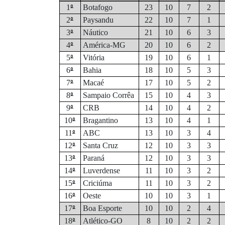
º
1
Botafogo
23
10
7
2
º
2
Paysandu
22
10
7
1
º
3
Náutico
21
10
6
3
º
4
América-MG
20
10
6
2
º
5
Vitória
19
10
6
1
º
6
Bahia
18
10
5
3
º
7
Macaé
17
10
5
2
º
8
Sampaio Corrêa
15
10
4
3
º
9
CRB
14
10
4
2
º
10
Bragantino
13
10
4
1
º
11
ABC
13
10
3
4
º
12
Santa Cruz
12
10
3
3
º
13
Paraná
12
10
3
3
º
14
Luverdense
11
10
3
2
º
15
Criciúma
11
10
3
2
º
16
Oeste
10
10
3
1
º
17
Boa Esporte
10
10
2
4
º
18
Atlético-GO
8
10
2
2