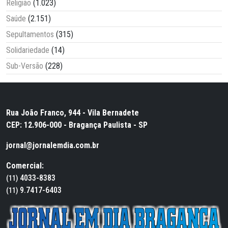
Religião
(1.023)
Saúde
(2.151)
Sepultamentos
(315)
Solidariedade
(14)
Sub-Versão
(228)
Rua João Franco, 944 - Vila Bernadete
CEP: 12.906-000 - Bragança Paulista - SP
jornal@jornalemdia.com.br
Comercial:
4033-8383
(11)
9.7417-6403
(11)