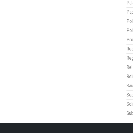
Pal
Pap
Pol
Pol
Pro
Red
Reg
Re
Rel
Sa
Sep
Sol
Sub