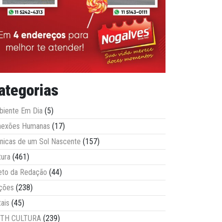
ategorias
iente Em Dia
(5)
nexões Humanas
(17)
nicas de um Sol Nascente
(157)
tura
(461)
eto da Redação
(44)
ções
(238)
tais
(45)
ITH CULTURA
(239)