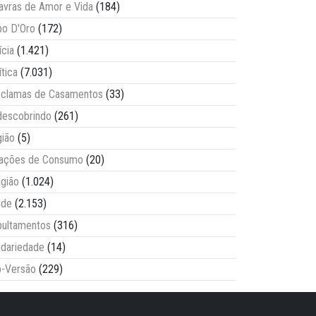
avras de Amor e Vida
(184)
o D'Oro
(172)
ícia
(1.421)
ítica
(7.031)
clamas de Casamentos
(33)
escobrindo
(261)
ião
(5)
lações de Consumo
(20)
igião
(1.024)
úde
(2.153)
ultamentos
(316)
idariedade
(14)
-Versão
(229)