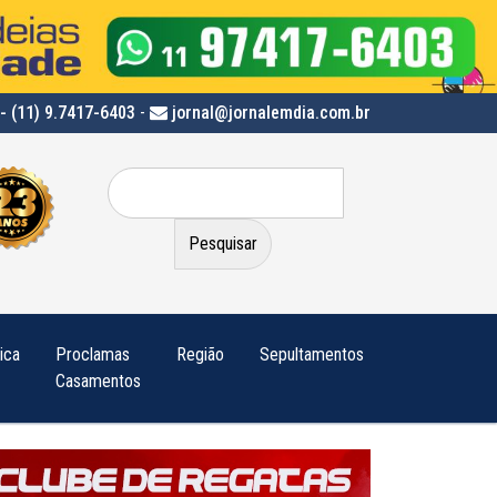
- (11) 9.7417-6403
-
jornal@jornalemdia.com.br
Pesquisar
por:
tica
Proclamas
Região
Sepultamentos
Casamentos