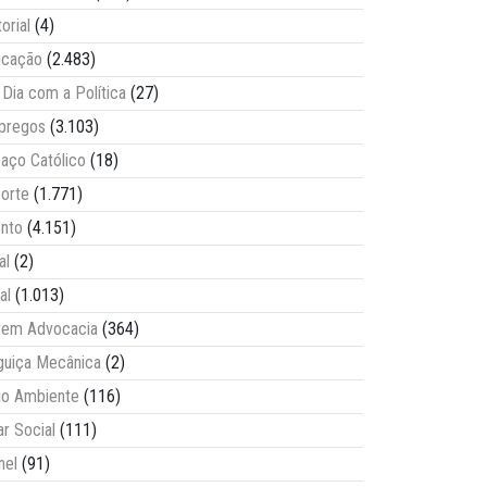
torial
(4)
ucação
(2.483)
Dia com a Política
(27)
pregos
(3.103)
aço Católico
(18)
orte
(1.771)
nto
(4.151)
al
(2)
al
(1.013)
vem Advocacia
(364)
guiça Mecânica
(2)
o Ambiente
(116)
ar Social
(111)
nel
(91)