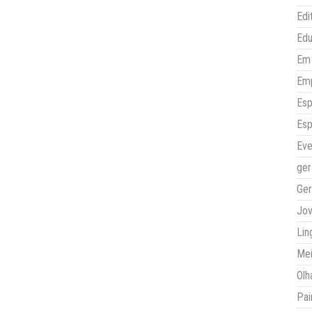
Edi
Ed
Em 
Em
Esp
Esp
Eve
ger
Ger
Jo
Lin
Mei
Olh
Pai