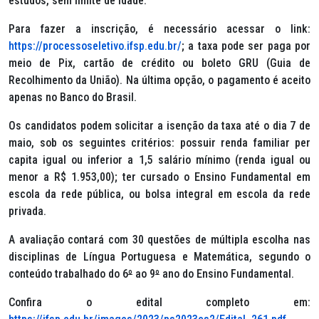
estudos, sem limite de idade.
Para fazer a inscrição, é necessário acessar o link:
https://processoseletivo.ifsp.edu.br/
; a taxa pode ser paga por
meio de Pix, cartão de crédito ou boleto GRU (Guia de
Recolhimento da União). Na última opção, o pagamento é aceito
apenas no Banco do Brasil.
Os candidatos podem solicitar a isenção da taxa até o dia 7 de
maio, sob os seguintes critérios: possuir renda familiar
per
capita
igual ou inferior a 1,5 salário mínimo (renda igual ou
menor a R$ 1.953,00); ter cursado o Ensino Fundamental em
escola da rede pública, ou bolsa integral em escola da rede
privada.
A avaliação contará com 30 questões de múltipla escolha nas
disciplinas de Língua Portuguesa e Matemática, segundo o
conteúdo trabalhado do 6
º
ao 9
º
ano do Ensino Fundamental.
Confira o edital completo em: