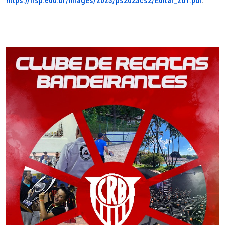
https://ifsp.edu.br/images/2023/ps2023cs2/Edital_261.pdf
.