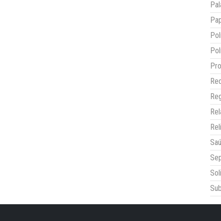
Pal
Pap
Pol
Pol
Pro
Red
Reg
Re
Rel
Sa
Sep
Sol
Sub