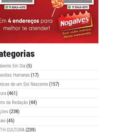
ategorias
iente Em Dia
(5)
nexões Humanas
(17)
nicas de um Sol Nascente
(157)
tura
(461)
eto da Redação
(44)
ções
(238)
tais
(45)
ITH CULTURA
(239)