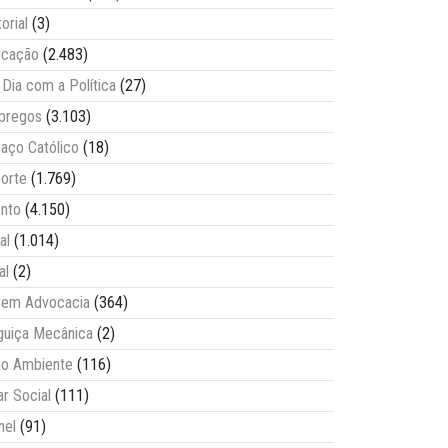
torial
(3)
ucação
(2.483)
Dia com a Política
(27)
pregos
(3.103)
aço Católico
(18)
orte
(1.769)
nto
(4.150)
al
(1.014)
al
(2)
vem Advocacia
(364)
guiça Mecânica
(2)
o Ambiente
(116)
ar Social
(111)
nel
(91)