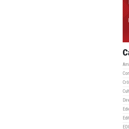
C
Amb
Co
Crô
Cul
Dir
Edi
Edi
ED