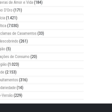
avras de Amor e Vida
(184)
o D'Oro
(171)
ícia
(1.421)
ítica
(7.030)
clamas de Casamentos
(33)
escobrindo
(261)
ião
(5)
lações de Consumo
(20)
igião
(1.023)
úde
(2.153)
ultamentos
(316)
idariedade
(14)
-Versão
(229)