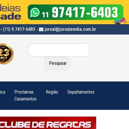
- (11) 9.7417-6403
-
jornal@jornalemdia.com.br
Pesquisar
por:
tica
Proclamas
Região
Sepultamentos
Casamentos