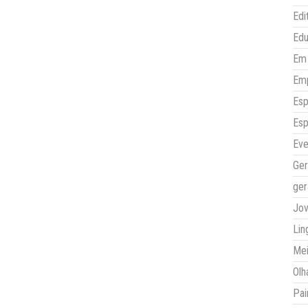
Edi
Ed
Em 
Em
Esp
Esp
Eve
Ger
ger
Jo
Lin
Mei
Olh
Pai