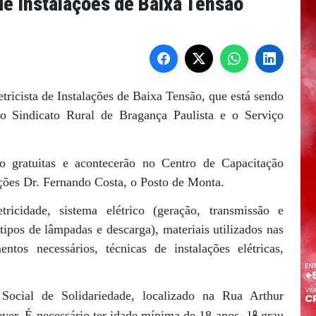
 de Instalações de Baixa Tensão
etricista de Instalações de Baixa Tensão, que está sendo
 o Sindicato Rural de Bragança Paulista e o Serviço
 gratuitas e acontecerão no Centro de Capacitação
ições Dr. Fernando Costa, o Posto de Monta.
ricidade, sistema elétrico (geração, transmissão e
(tipos de lâmpadas e descarga), materiais utilizados nas
entos necessários, técnicas de instalações elétricas,
Social de Solidariedade, localizado na Rua Arthur
º
ever. É necessário ter idade mínima de 18 anos, 1
grau