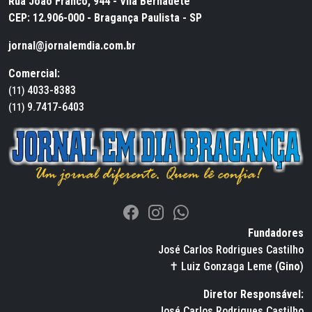
Rua João Franco, 944 - Vila Bernadete
CEP: 12.906-000 - Bragança Paulista - SP
jornal@jornalemdia.com.br
Comercial:
4033-8383
(11)
9.7417-6403
(11)
Fundadores
José Carlos Rodrigues Castilho
✝ Luiz Gonzaga Leme (
Gino
)
Diretor Responsável:
José Carlos Rodrigues Castilho