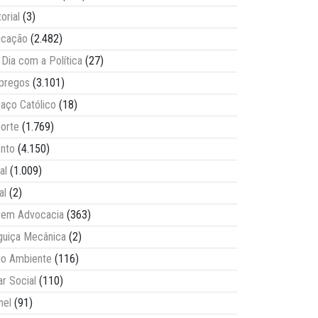
torial
(3)
ucação
(2.482)
Dia com a Política
(27)
pregos
(3.101)
aço Católico
(18)
orte
(1.769)
nto
(4.150)
al
(1.009)
al
(2)
vem Advocacia
(363)
guiça Mecânica
(2)
o Ambiente
(116)
ar Social
(110)
nel
(91)