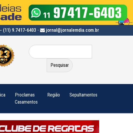
- (11) 9.7417-6403
-
jornal@jornalemdia.com.br
Pesquisar
por:
tica
Proclamas
Região
Sepultamentos
Casamentos