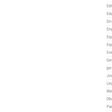
Edi
Ed
Em 
Em
Esp
Esp
Eve
Ger
ger
Jo
Lin
Mei
Olh
Pai