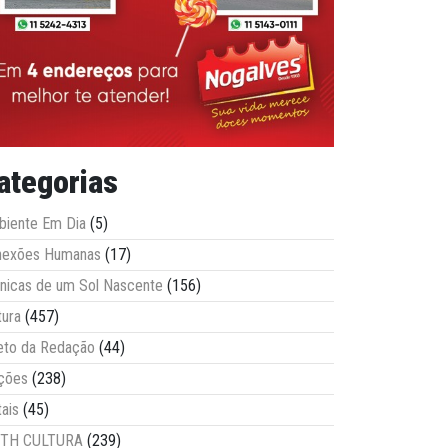
ategorias
iente Em Dia
(5)
nexões Humanas
(17)
nicas de um Sol Nascente
(156)
tura
(457)
eto da Redação
(44)
ções
(238)
tais
(45)
ITH CULTURA
(239)