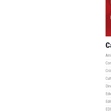
C
Amb
Co
Crô
Cul
Dir
Edi
Edi
ED