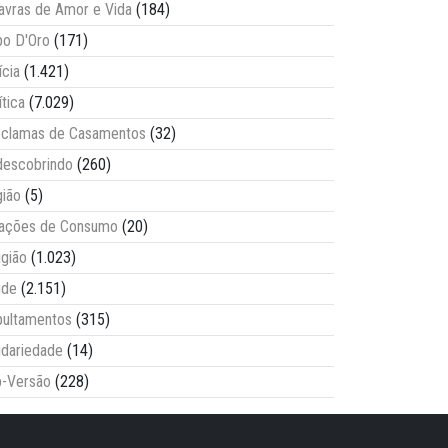
avras de Amor e Vida
(184)
o D'Oro
(171)
ícia
(1.421)
ítica
(7.029)
clamas de Casamentos
(32)
escobrindo
(260)
ião
(5)
lações de Consumo
(20)
igião
(1.023)
úde
(2.151)
ultamentos
(315)
idariedade
(14)
-Versão
(228)