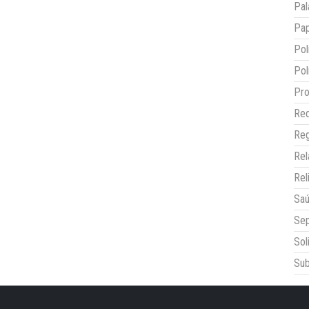
Pal
Pap
Pol
Pol
Pro
Red
Reg
Re
Rel
Sa
Sep
Sol
Sub