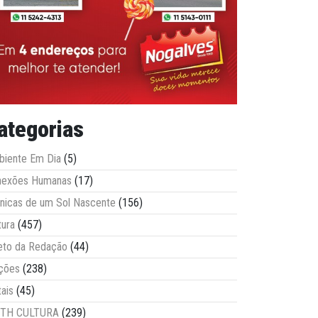
ategorias
iente Em Dia
(5)
nexões Humanas
(17)
nicas de um Sol Nascente
(156)
tura
(457)
eto da Redação
(44)
ções
(238)
tais
(45)
ITH CULTURA
(239)