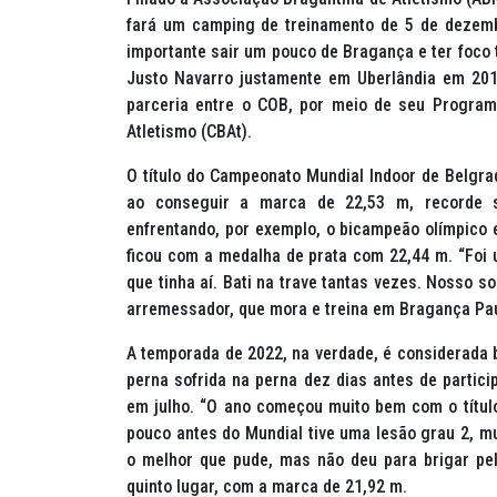
fará um
camping
de treinamento de 5 de dezemb
importante sair um pouco de Bragança e ter foco t
Justo Navarro justamente em Uberlândia em 2010
parceria entre o COB, por meio de seu Program
Atletismo (CBAt).
O título do Campeonato Mundial
Indoor
de Belgrad
ao conseguir a marca de 22,53 m, recorde 
enfrentando, por exemplo, o bicampeão olímpico 
ficou com a medalha de prata com 22,44 m. “Foi
que tinha aí. Bati na trave tantas vezes. Nosso 
arremessador, que mora e treina em Bragança Pau
A temporada de 2022, na verdade, é considerada b
perna sofrida na perna dez dias antes de partic
em julho. “O ano começou muito bem com o títul
pouco antes do Mundial tive uma lesão grau 2, muit
o melhor que pude, mas não deu para brigar pe
quinto lugar, com a marca de 21,92 m.