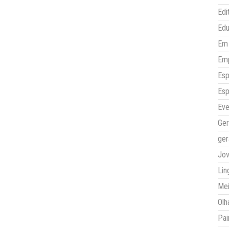
Edi
Ed
Em 
Em
Esp
Esp
Eve
Ger
ger
Jo
Lin
Mei
Olh
Pai