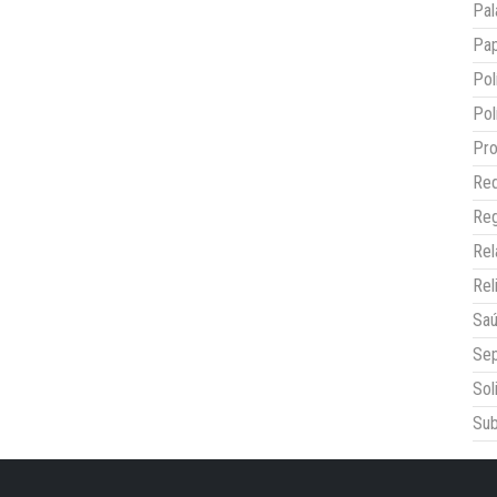
Pal
Pap
Pol
Pol
Pro
Red
Reg
Re
Rel
Sa
Sep
Sol
Sub