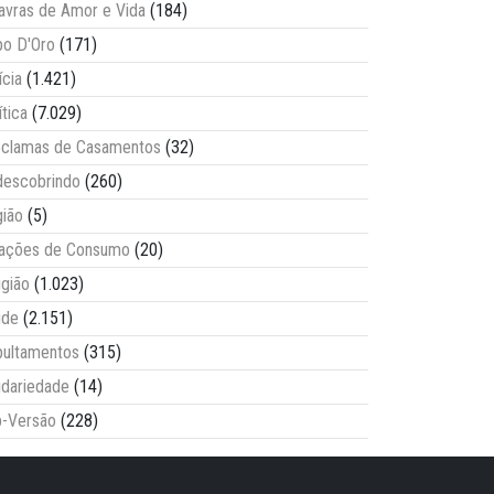
avras de Amor e Vida
(184)
o D'Oro
(171)
ícia
(1.421)
ítica
(7.029)
clamas de Casamentos
(32)
escobrindo
(260)
ião
(5)
lações de Consumo
(20)
igião
(1.023)
úde
(2.151)
ultamentos
(315)
idariedade
(14)
-Versão
(228)