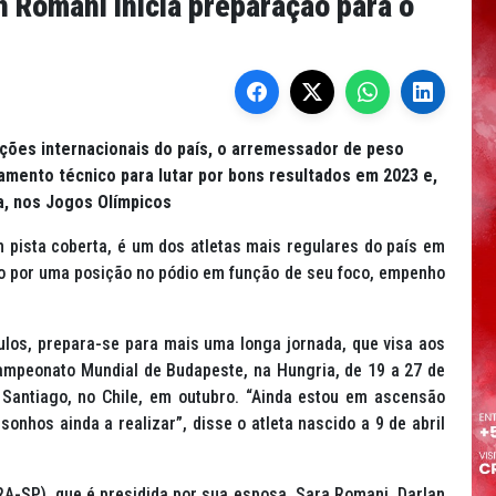
n Romani inicia preparação para o
ções internacionais do país, o arremessador de peso
amento técnico para lutar por bons resultados em 2023 e,
a, nos Jogos Olímpicos
 pista coberta, é um dos atletas mais regulares do país em
o por uma posição no pódio em função de seu foco, empenho
ulos, prepara-se para mais uma longa jornada, que visa aos
ampeonato Mundial de Budapeste, na Hungria, de 19 a 27 de
Santiago, no Chile, em outubro. “Ainda estou em ascensão
sonhos ainda a realizar”, disse o atleta nascido a 9 de abril
RA-SP), que é presidida por sua esposa, Sara Romani, Darlan