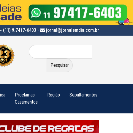
- (11) 9.7417-6403
-
jornal@jornalemdia.com.br
Pesquisar
por:
tica
Proclamas
Região
Sepultamentos
Casamentos