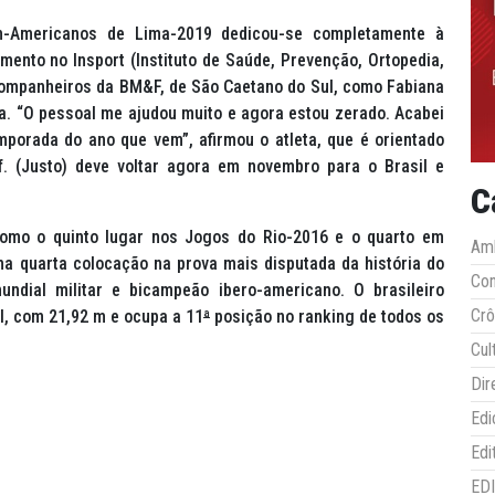
n-Americanos de Lima-2019 dedicou-se completamente à
ento no Insport (Instituto de Saúde, Prevenção, Ortopedia,
companheiros da BM&F, de São Caetano do Sul, como Fabiana
a. “O pessoal me ajudou muito e agora estou zerado. Acabei
porada do ano que vem”, afirmou o atleta, que é orientado
f. (Justo) deve voltar agora em novembro para o Brasil e
C
 como o quinto lugar nos Jogos do Rio-2016 e o quarto em
Amb
a quarta colocação na prova mais disputada da história do
Co
dial militar e bicampeão ibero-americano. O brasileiro
Crô
, com 21,92 m e ocupa a 11
ª
posição no
ranking
de todos os
Cul
Dir
Edi
Edi
ED