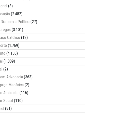
torial
(3)
ucação
(2.482)
Dia com a Política
(27)
pregos
(3.101)
aço Católico
(18)
orte
(1.769)
nto
(4.150)
al
(1.009)
al
(2)
vem Advocacia
(363)
guiça Mecânica
(2)
o Ambiente
(116)
ar Social
(110)
nel
(91)