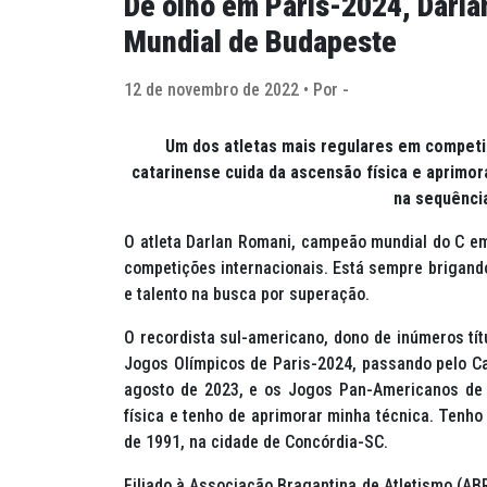
De olho em Paris-2024, Darla
Mundial de Budapeste
12 de novembro de 2022 • Por -
Um dos atletas mais regulares em competi
catarinense cuida da ascensão física e aprimor
na sequênci
O atleta Darlan Romani, campeão mundial do C em
competições internacionais. Está sempre brigand
e talento na busca por superação.
O recordista sul-americano, dono de inúmeros tít
Jogos Olímpicos de Paris-2024, passando pelo C
agosto de 2023, e os Jogos Pan-Americanos de 
física e tenho de aprimorar minha técnica. Tenho 
de 1991, na cidade de Concórdia-SC.
Filiado à Associação Bragantina de Atletismo (AB