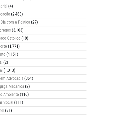
torial
(4)
ucação
(2.483)
Dia com a Política
(27)
pregos
(3.103)
aço Católico
(18)
orte
(1.771)
nto
(4.151)
al
(2)
al
(1.013)
vem Advocacia
(364)
guiça Mecânica
(2)
o Ambiente
(116)
ar Social
(111)
nel
(91)