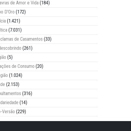
avras de Amor e Vida
(184)
o D'Oro
(172)
ícia
(1.421)
ítica
(7.031)
clamas de Casamentos
(33)
escobrindo
(261)
ião
(5)
lações de Consumo
(20)
igião
(1.024)
úde
(2.153)
ultamentos
(316)
idariedade
(14)
-Versão
(229)