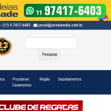
- (11) 9.7417-6403
-
jornal@jornalemdia.com.br
Pesquisar
por:
tica
Proclamas
Região
Sepultamentos
Casamentos