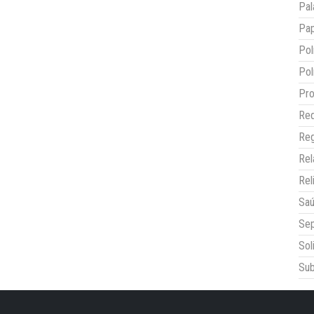
Pal
Pap
Pol
Pol
Pro
Red
Reg
Re
Rel
Sa
Sep
Sol
Sub