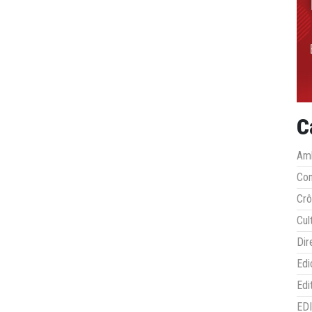
C
Amb
Co
Crô
Cul
Dir
Edi
Edi
ED