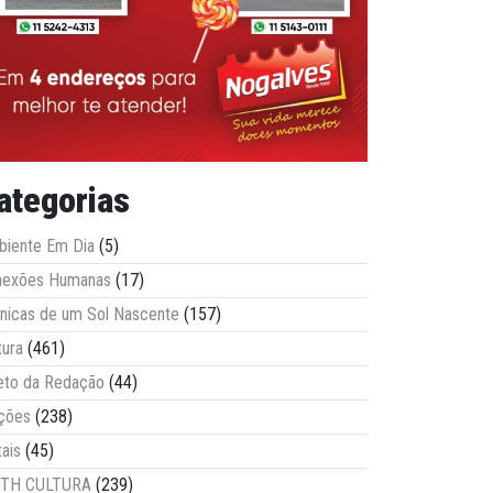
ategorias
iente Em Dia
(5)
nexões Humanas
(17)
nicas de um Sol Nascente
(157)
tura
(461)
eto da Redação
(44)
ções
(238)
tais
(45)
ITH CULTURA
(239)