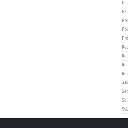
Pal
Pap
Pol
Pol
Pro
Red
Reg
Re
Rel
Sa
Sep
Sol
Sub