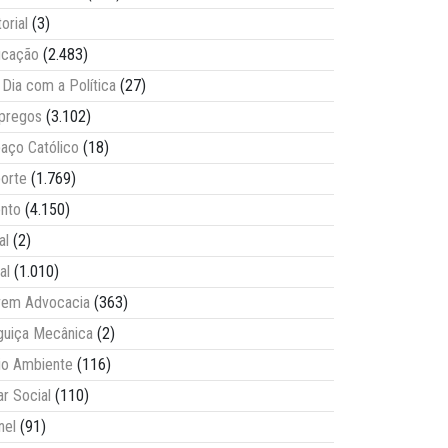
torial
(3)
ucação
(2.483)
Dia com a Política
(27)
pregos
(3.102)
aço Católico
(18)
orte
(1.769)
nto
(4.150)
al
(2)
al
(1.010)
vem Advocacia
(363)
guiça Mecânica
(2)
o Ambiente
(116)
ar Social
(110)
nel
(91)