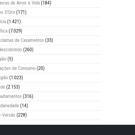
avras de Amor e Vida
(184)
o D'Oro
(171)
ícia
(1.421)
ítica
(7.029)
clamas de Casamentos
(33)
escobrindo
(260)
ião
(5)
lações de Consumo
(20)
igião
(1.023)
úde
(2.153)
ultamentos
(316)
idariedade
(14)
-Versão
(228)