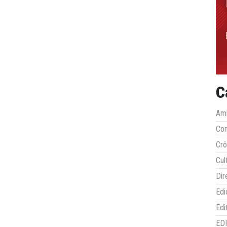
C
Amb
Co
Crô
Cul
Dir
Edi
Edi
ED