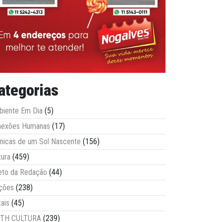
ategorias
iente Em Dia
(5)
nexões Humanas
(17)
nicas de um Sol Nascente
(156)
tura
(459)
eto da Redação
(44)
ções
(238)
tais
(45)
ITH CULTURA
(239)