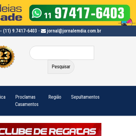
- (11) 9.7417-6403
-
jornal@jornalemdia.com.br
Pesquisar
por:
tica
Proclamas
Região
Sepultamentos
Casamentos