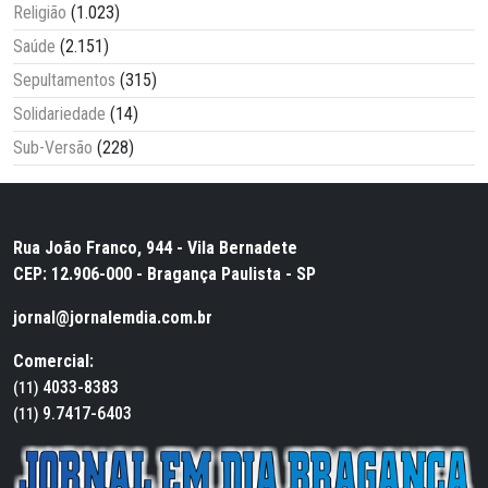
Religião
(1.023)
Saúde
(2.151)
Sepultamentos
(315)
Solidariedade
(14)
Sub-Versão
(228)
Rua João Franco, 944 - Vila Bernadete
CEP: 12.906-000 - Bragança Paulista - SP
jornal@jornalemdia.com.br
Comercial:
4033-8383
(11)
9.7417-6403
(11)