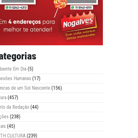
ategorias
iente Em Dia
(5)
nexões Humanas
(17)
nicas de um Sol Nascente
(156)
tura
(457)
eto da Redação
(44)
ções
(238)
tais
(45)
ITH CULTURA
(239)