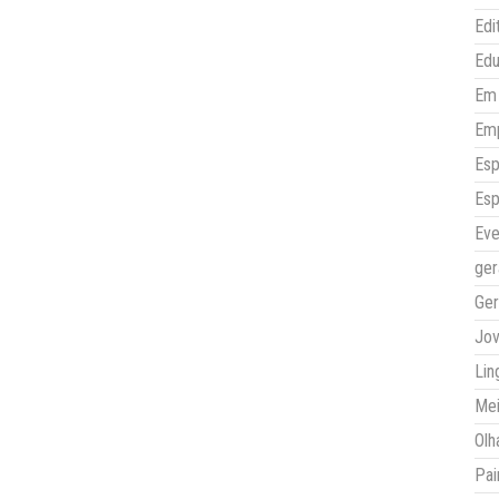
Edi
Ed
Em 
Em
Esp
Esp
Eve
ger
Ger
Jo
Lin
Mei
Olh
Pai