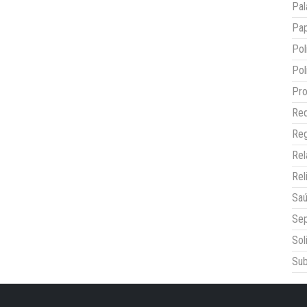
Pal
Pap
Pol
Pol
Pro
Red
Reg
Re
Rel
Sa
Sep
Sol
Sub