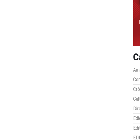
C
Amb
Co
Crô
Cul
Dir
Edi
Edi
ED