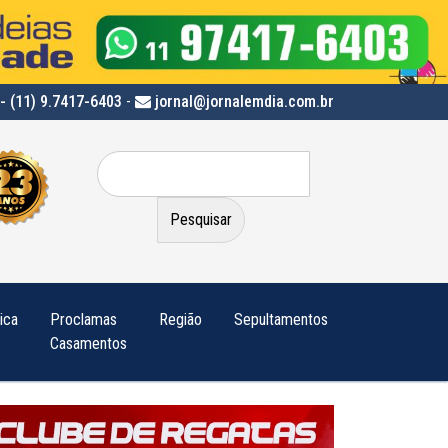
- (11) 9.7417-6403
-
jornal@jornalemdia.com.br
Pesquisar
por:
tica
Proclamas
Região
Sepultamentos
Casamentos