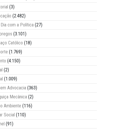
torial
(3)
ucação
(2.482)
Dia com a Política
(27)
pregos
(3.101)
aço Católico
(18)
orte
(1.769)
nto
(4.150)
al
(2)
al
(1.009)
vem Advocacia
(363)
guiça Mecânica
(2)
o Ambiente
(116)
ar Social
(110)
nel
(91)