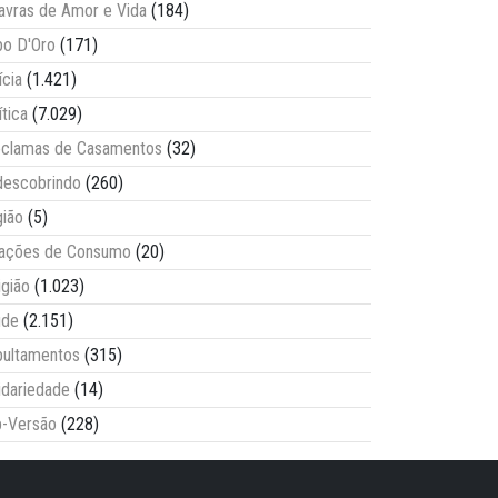
avras de Amor e Vida
(184)
o D'Oro
(171)
ícia
(1.421)
ítica
(7.029)
clamas de Casamentos
(32)
escobrindo
(260)
ião
(5)
lações de Consumo
(20)
igião
(1.023)
úde
(2.151)
ultamentos
(315)
idariedade
(14)
-Versão
(228)