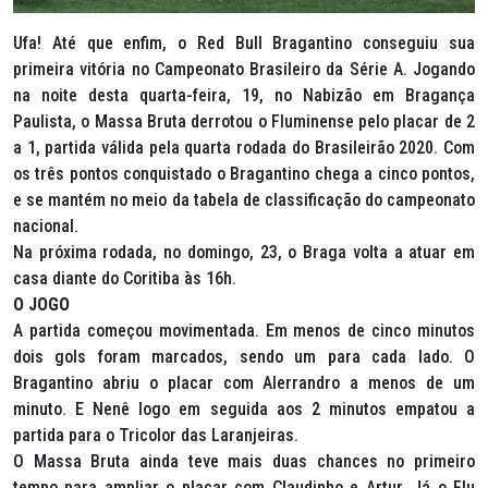
Ufa! Até que enfim, o Red Bull Bragantino conseguiu sua
primeira vitória no Campeonato Brasileiro da Série A. Jogando
na noite desta quarta-feira, 19, no Nabizão em Bragança
Paulista, o Massa Bruta derrotou o Fluminense pelo placar de 2
a 1, partida válida pela quarta rodada do Brasileirão 2020. Com
os três pontos conquistado o Bragantino chega a cinco pontos,
e se mantém no meio da tabela de classificação do campeonato
nacional.
Na próxima rodada, no domingo, 23, o Braga volta a atuar em
casa diante do Coritiba às 16h.
O JOGO
A partida começou movimentada. Em menos de cinco minutos
dois gols foram marcados, sendo um para cada lado. O
Bragantino abriu o placar com Alerrandro a menos de um
minuto. E Nenê logo em seguida aos 2 minutos empatou a
partida para o Tricolor das Laranjeiras.
O Massa Bruta ainda teve mais duas chances no primeiro
tempo para ampliar o placar com Claudinho e Artur. Já o Flu