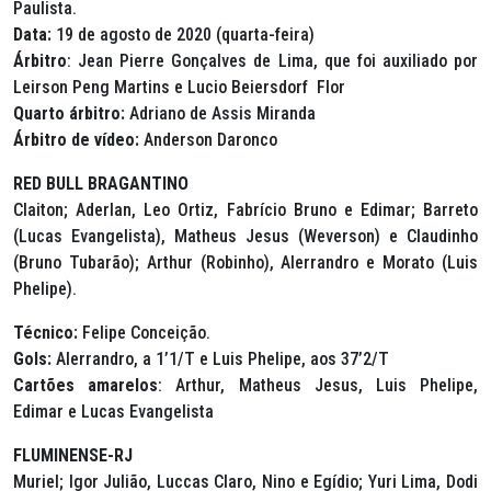
Paulista.
Data:
19 de agosto de 2020 (quarta-feira)
Árbitro
: Jean Pierre Gonçalves de Lima, que foi auxiliado por
Leirson Peng Martins e Lucio Beiersdorf Flor
Quarto árbitro:
Adriano de Assis Miranda
Árbitro de vídeo:
Anderson Daronco
RED BULL BRAGANTINO
Claiton; Aderlan, Leo Ortiz, Fabrício Bruno e Edimar; Barreto
(Lucas Evangelista), Matheus Jesus (Weverson) e Claudinho
(Bruno Tubarão); Arthur (Robinho), Alerrandro e Morato (Luis
Phelipe).
Técnico:
Felipe Conceição.
Gols:
Alerrandro, a 1’1/T e Luis Phelipe, aos 37’2/T
Cartões amarelos
: Arthur, Matheus Jesus, Luis Phelipe,
Edimar e Lucas Evangelista
FLUMINENSE-RJ
Muriel; Igor Julião, Luccas Claro, Nino e Egídio; Yuri Lima, Dodi