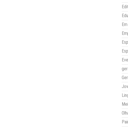
Edi
Ed
Em 
Em
Esp
Esp
Eve
ger
Ger
Jo
Lin
Mei
Olh
Pai