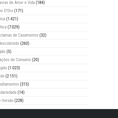
avras de Amor e Vida
(184)
o D'Oro
(171)
ícia
(1.421)
ítica
(7.029)
clamas de Casamentos
(32)
escobrindo
(260)
ião
(5)
lações de Consumo
(20)
igião
(1.023)
úde
(2.151)
ultamentos
(315)
idariedade
(14)
-Versão
(228)