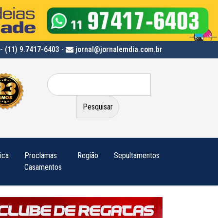
- (11) 9.7417-6403
-
jornal@jornalemdia.com.br
Pesquisar
por:
tica
Proclamas
Região
Sepultamentos
Casamentos