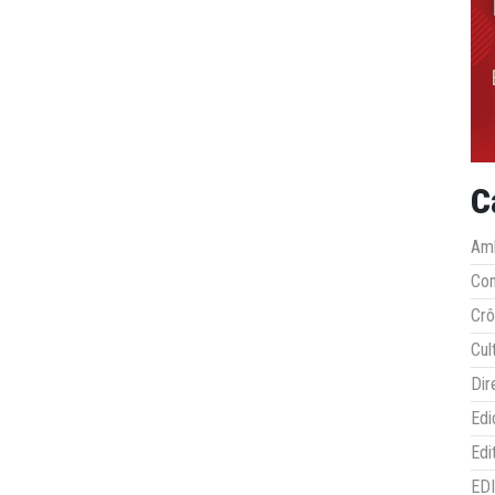
C
Amb
Co
Crô
Cul
Dir
Edi
Edi
ED