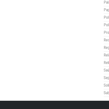
Pal
Pap
Pol
Pol
Pro
Red
Reg
Re
Rel
Sa
Sep
Sol
Sub