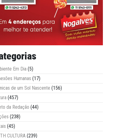
ategorias
iente Em Dia
(5)
nexões Humanas
(17)
nicas de um Sol Nascente
(156)
tura
(457)
eto da Redação
(44)
ções
(238)
tais
(45)
ITH CULTURA
(239)