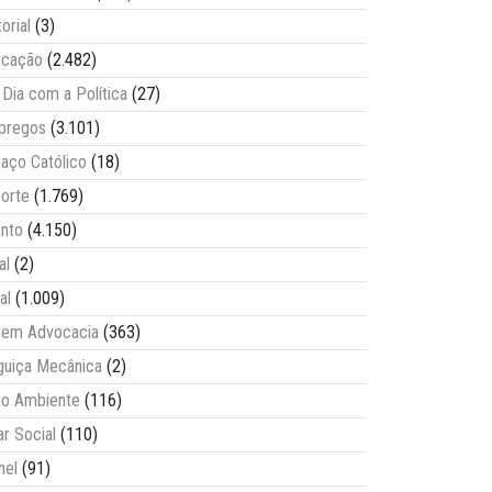
torial
(3)
ucação
(2.482)
Dia com a Política
(27)
pregos
(3.101)
aço Católico
(18)
orte
(1.769)
nto
(4.150)
al
(2)
al
(1.009)
vem Advocacia
(363)
guiça Mecânica
(2)
o Ambiente
(116)
ar Social
(110)
nel
(91)