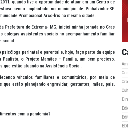
m 2011, quando tive a oportunidade de atuar em um Centro de
estava sendo implantado no município de Pinhalzinho-SP.
Comunidade Promocional Arco-Íris na mesma cidade.
a Prefeitura de Extrema- MG, iniciei minha jornada no Cras
 às colegas assistentes sociais no acompanhamento familiar
 social.
C
 psicóloga perinatal e parental e, hoje, faço parte da equipe
a Paulista, o Projeto Mamães – Família, um bem precioso.
Amb
s que estão atuando na Assistência Social.
Co
lecendo vínculos familiares e comunitários, por meio de
Crô
 que estão planejando engravidar, gestantes, mães, pais,
Cul
Dir
Edi
ndimentos com a pandemia?
Edi
ED