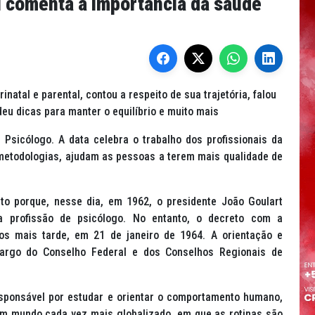
al comenta a importância da saúde
inatal e parental, contou a respeito de sua trajetória, falou
deu dicas para manter o equilíbrio e muito mais
 Psicólogo. A data celebra o trabalho dos profissionais da
 metodologias, ajudam as pessoas a terem mais qualidade de
o porque, nesse dia, em 1962, o presidente João Goulart
 profissão de psicólogo. No entanto, o decreto com a
nos mais tarde, em 21 de janeiro de 1964. A orientação e
 cargo do Conselho Federal e dos Conselhos Regionais de
esponsável por estudar e orientar o comportamento humano,
um mundo cada vez mais globalizado, em que as rotinas são