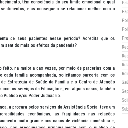
hecimento, têm consciência do seu limite emocional e qual
Pal
 sentimentos, elas conseguem se relacionar melhor com o
Pap
Pol
Pol
Pro
to de seus pacientes nesse período? Acredita que os
êm sentido mais os efeitos da pandemia?
Red
Reg
Re
feito, na maioria das vezes, por meio de parcerias com a
Rel
de cada família acompanhada, solicitamos parceria com os
 de Estratégia de Saúde da Família e o Centro de Atenção
Sa
ia com os serviços da Educação e, em alguns casos, também
Sep
o Público e/ou Poder Judiciário.
Sol
a, a procura pelos serviços da Assistência Social teve um
Sub
erabilidades econômicas, as fragilidades nas relações
aumento muito grande nos casos de violência doméstica e,
 disso, nos preocupamos principalmente com o público de