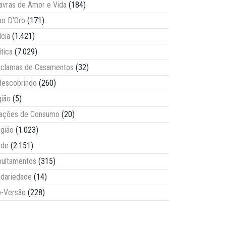
avras de Amor e Vida
(184)
o D'Oro
(171)
ícia
(1.421)
ítica
(7.029)
clamas de Casamentos
(32)
escobrindo
(260)
ião
(5)
lações de Consumo
(20)
igião
(1.023)
úde
(2.151)
ultamentos
(315)
idariedade
(14)
-Versão
(228)