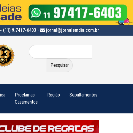
- (11) 9.7417-6403
-
jornal@jornalemdia.com.br
Pesquisar
por:
tica
Proclamas
Região
Sepultamentos
Casamentos