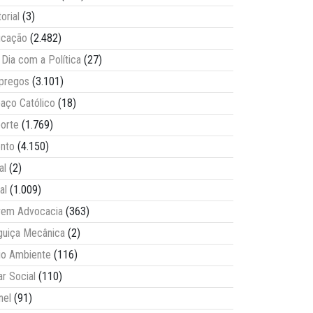
torial
(3)
ucação
(2.482)
Dia com a Política
(27)
pregos
(3.101)
aço Católico
(18)
orte
(1.769)
nto
(4.150)
al
(2)
al
(1.009)
vem Advocacia
(363)
guiça Mecânica
(2)
o Ambiente
(116)
ar Social
(110)
nel
(91)