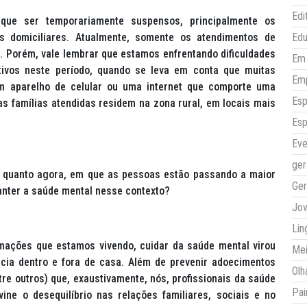
Edi
que ser temporariamente suspensos, principalmente os
 domiciliares. Atualmente, somente os atendimentos de
Ed
. Porém, vale lembrar que estamos enfrentando dificuldades
Em 
ivos neste período, quando se leva em conta que muitas
Em
m aparelho de celular ou uma internet que comporte uma
Esp
s famílias atendidas residem na zona rural, em locais mais
Esp
Eve
ger
 quanto agora, em que as pessoas estão passando a maior
Ger
anter a saúde mental nesse contexto?
Jo
Lin
mações que estamos vivendo, cuidar da saúde mental virou
Mei
ncia dentro e fora de casa. Além de prevenir adoecimentos
Olh
re outros) que, exaustivamente, nós, profissionais da saúde
Pai
ne o desequilíbrio nas relações familiares, sociais e no