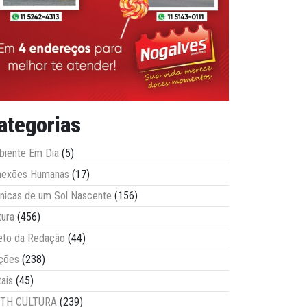
ategorias
iente Em Dia
(5)
nexões Humanas
(17)
nicas de um Sol Nascente
(156)
tura
(456)
eto da Redação
(44)
ções
(238)
tais
(45)
ITH CULTURA
(239)