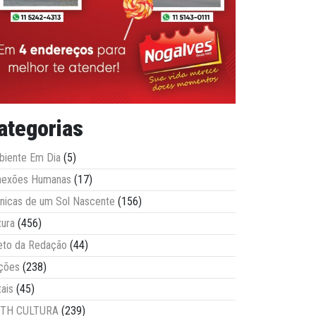
ategorias
iente Em Dia
(5)
nexões Humanas
(17)
nicas de um Sol Nascente
(156)
tura
(456)
eto da Redação
(44)
ções
(238)
tais
(45)
ITH CULTURA
(239)