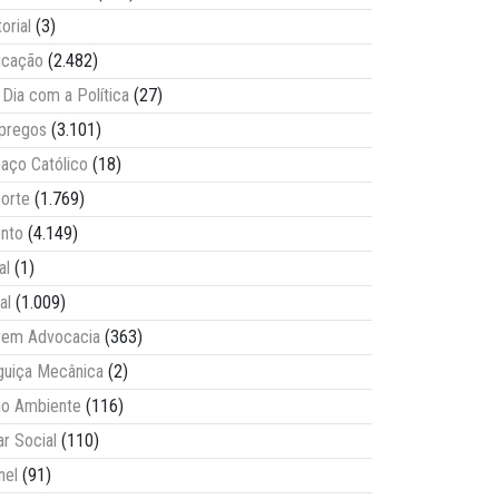
torial
(3)
ucação
(2.482)
Dia com a Política
(27)
pregos
(3.101)
aço Católico
(18)
orte
(1.769)
nto
(4.149)
al
(1)
al
(1.009)
vem Advocacia
(363)
guiça Mecânica
(2)
o Ambiente
(116)
ar Social
(110)
nel
(91)