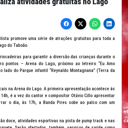
aliza atividades gratuitas no Lago
ulista promove uma série de atrações gratuitas para toda a
ago do Taboão.
incadeiras para garantir a diversão das crianças durante o
atro pontos – Arena do Lago, próximo ao letreiro “Eu Amo
o lado do Parque infantil “Reynaldo Montagnana” (Terra da
cais na Arena do Lago. A primeira apresentação acontece às
4h, é a vez do cantor e compositor Otávio Cillo apresentar
errar o dia, às 17h, a Banda Pires sobe ao palco com um
dão doce, atividades esportivas na pista de
pump track
e nas
basquete. Serão ofertados, também, serviços de saúde como