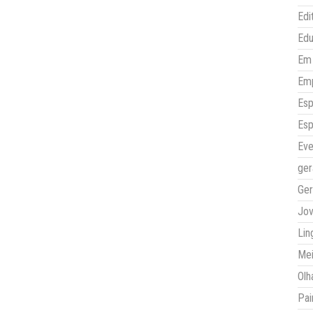
Edi
Ed
Em 
Em
Esp
Esp
Eve
ger
Ger
Jo
Lin
Mei
Olh
Pai