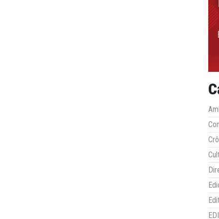
C
Amb
Co
Crô
Cul
Dir
Edi
Edi
ED