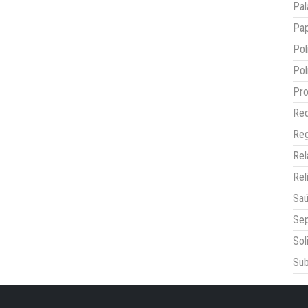
Pal
Pap
Pol
Pol
Pro
Red
Reg
Re
Rel
Sa
Sep
Sol
Sub