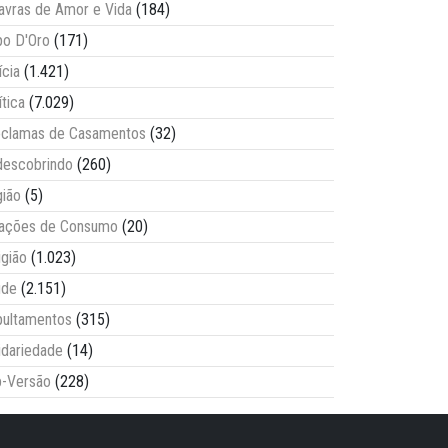
avras de Amor e Vida
(184)
o D'Oro
(171)
ícia
(1.421)
ítica
(7.029)
clamas de Casamentos
(32)
escobrindo
(260)
ião
(5)
lações de Consumo
(20)
igião
(1.023)
úde
(2.151)
ultamentos
(315)
idariedade
(14)
-Versão
(228)