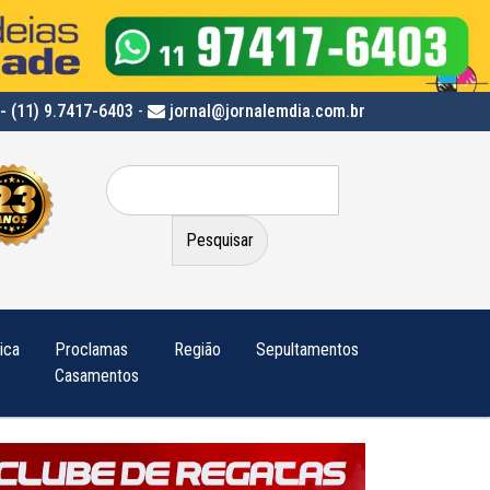
- (11) 9.7417-6403
-
jornal@jornalemdia.com.br
Pesquisar
por:
tica
Proclamas
Região
Sepultamentos
Casamentos