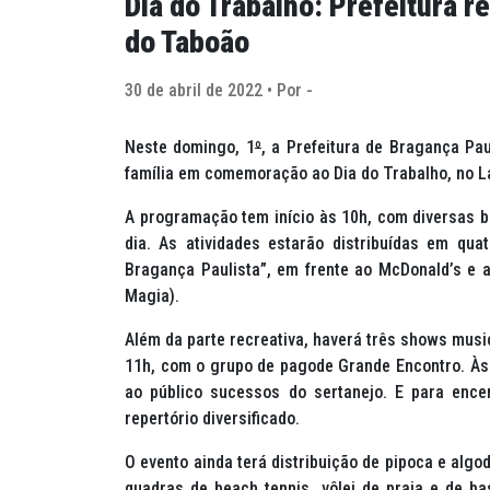
Dia do Trabalho: Prefeitura re
do Taboão
30 de abril de 2022 • Por -
Neste domingo, 1
º
, a Prefeitura de Bragança Pa
família em comemoração ao Dia do Trabalho, no L
A programação tem início às 10h, com diversas br
dia. As atividades estarão distribuídas em qu
Bragança Paulista”, em frente ao McDonald’s e a
Magia).
Além da parte recreativa, haverá três shows musi
11h, com o grupo de pagode Grande Encontro. Às 1
ao público sucessos do sertanejo. E para enc
repertório diversificado.
O evento ainda terá distribuição de pipoca e algo
quadras de
beach tennis
, vôlei de praia e de 