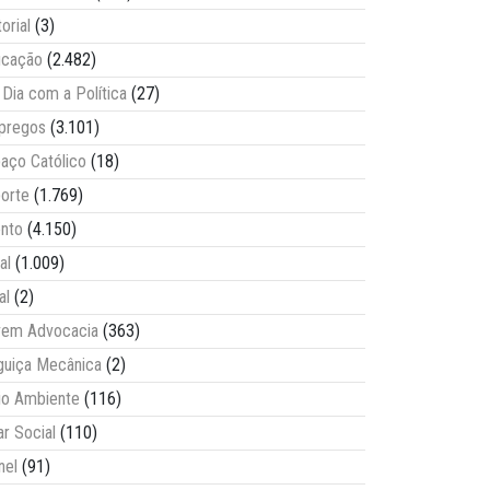
torial
(3)
ucação
(2.482)
Dia com a Política
(27)
pregos
(3.101)
aço Católico
(18)
orte
(1.769)
nto
(4.150)
al
(1.009)
al
(2)
vem Advocacia
(363)
guiça Mecânica
(2)
o Ambiente
(116)
ar Social
(110)
nel
(91)