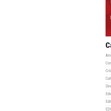
C
Amb
Co
Crô
Cul
Dir
Edi
Edi
ED