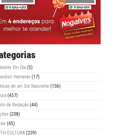
ategorias
iente Em Dia
(5)
nexões Humanas
(17)
nicas de um Sol Nascente
(156)
tura
(457)
eto da Redação
(44)
ções
(238)
tais
(45)
ITH CULTURA
(239)