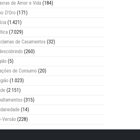
avras de Amor e Vida
(184)
o D'Oro
(171)
ícia
(1.421)
ítica
(7.029)
clamas de Casamentos
(32)
escobrindo
(260)
ião
(5)
lações de Consumo
(20)
igião
(1.023)
úde
(2.151)
ultamentos
(315)
idariedade
(14)
-Versão
(228)