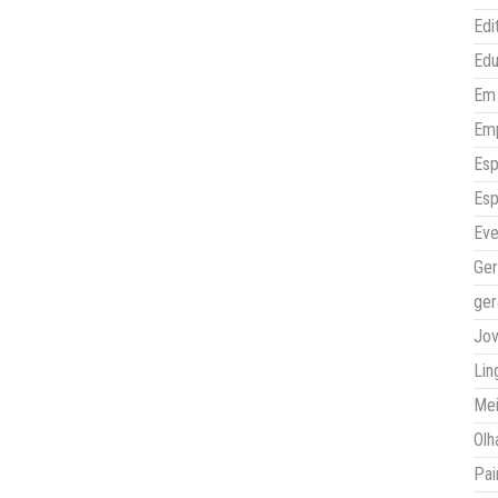
Edi
Ed
Em 
Em
Esp
Esp
Eve
Ger
ger
Jo
Lin
Mei
Olh
Pai