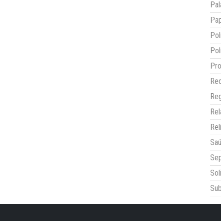
Pal
Pap
Pol
Pol
Pro
Red
Reg
Re
Rel
Sa
Sep
Sol
Sub