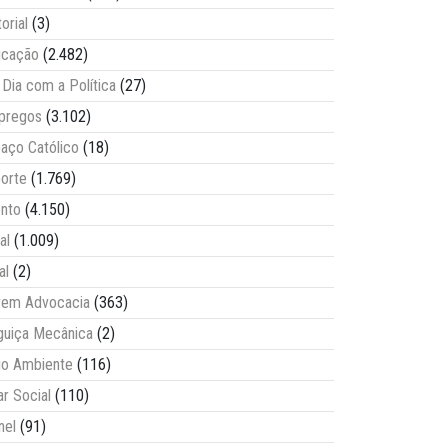
torial
(3)
ucação
(2.482)
Dia com a Política
(27)
pregos
(3.102)
aço Católico
(18)
orte
(1.769)
nto
(4.150)
al
(1.009)
al
(2)
vem Advocacia
(363)
guiça Mecânica
(2)
o Ambiente
(116)
ar Social
(110)
nel
(91)