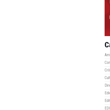
C
Amb
Co
Crô
Cul
Dir
Edi
Edi
ED