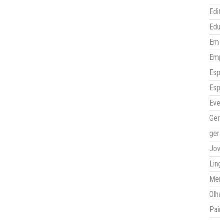
Edi
Ed
Em 
Em
Esp
Esp
Eve
Ger
ger
Jo
Lin
Mei
Olh
Pai