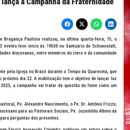
 lança a Campanha da Fraternidade
Bragança Paulista realizou, na última quarta-feira, 15, o
 evento teve início às 19h30 no Santuário de
Schoenstatt
,
ridades diocesanas, entre membros do clero e da comunidade
te pela Igreja no Brasil durante o Tempo da Quaresma, que
no próximo dia 22. A mobilização tem o objetivo de lançar luz
m 2023, a campanha vai tratar da questão da fome como um
storal, Pe. Alexandre Nascimento, o Pe. Dr. Antônio Frizzo,
ocesano para as Pastorais Sociais, Pe. Juzemildo Albino da
o para perguntas dos presentes.
 Dom Sérgio Aparecido Colombo, publicou um artigo sobre o