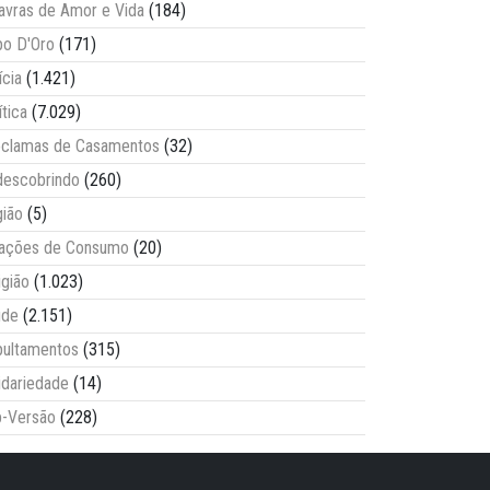
avras de Amor e Vida
(184)
o D'Oro
(171)
ícia
(1.421)
ítica
(7.029)
clamas de Casamentos
(32)
escobrindo
(260)
ião
(5)
lações de Consumo
(20)
igião
(1.023)
úde
(2.151)
ultamentos
(315)
idariedade
(14)
-Versão
(228)