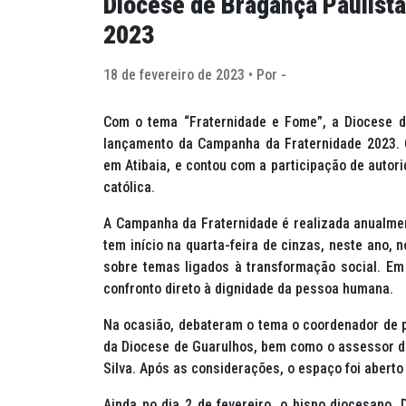
Diocese de Bragança Paulista
2023
18 de fevereiro de 2023 • Por -
Com o tema “Fraternidade e Fome”, a Diocese de 
lançamento da Campanha da Fraternidade 2023. O
em Atibaia, e contou com a participação de auto
católica.
A Campanha da Fraternidade é realizada anualmen
tem início na quarta-feira de cinzas, neste ano, 
sobre temas ligados à transformação social. E
confronto direto à dignidade da pessoa humana.
Na ocasião, debateram o tema o coordenador de pa
da Diocese de Guarulhos, bem como o assessor di
Silva. Após as considerações, o espaço foi abert
Ainda no dia 2 de fevereiro, o bispo diocesano,