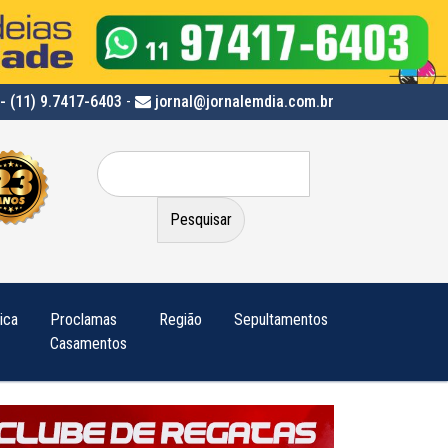
- (11) 9.7417-6403
-
jornal@jornalemdia.com.br
Pesquisar
por:
tica
Proclamas
Região
Sepultamentos
Casamentos