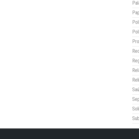
Pal
Pap
Pol
Pol
Pro
Red
Reg
Re
Rel
Sa
Sep
Sol
Sub