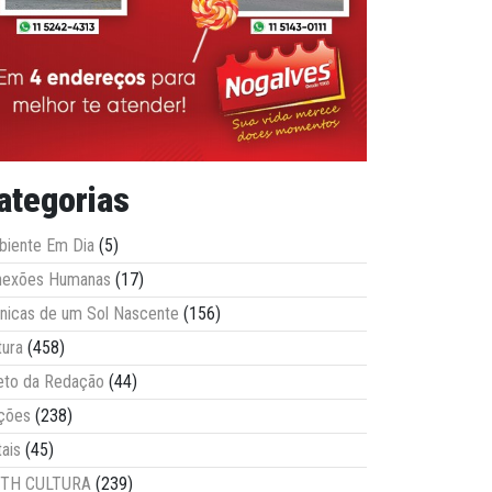
ategorias
iente Em Dia
(5)
nexões Humanas
(17)
nicas de um Sol Nascente
(156)
tura
(458)
eto da Redação
(44)
ções
(238)
tais
(45)
ITH CULTURA
(239)