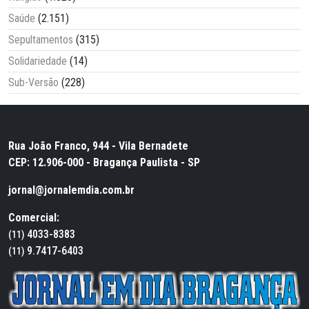
Saúde
(2.151)
Sepultamentos
(315)
Solidariedade
(14)
Sub-Versão
(228)
Rua João Franco, 944 - Vila Bernadete
CEP: 12.906-000 - Bragança Paulista - SP
jornal@jornalemdia.com.br
Comercial:
4033-8383
(11)
9.7417-6403
(11)