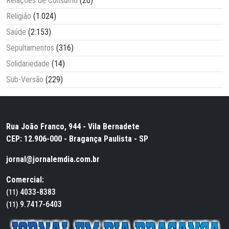
Relações de Consumo
(20)
Religião
(1.024)
Saúde
(2.153)
Sepultamentos
(316)
Solidariedade
(14)
Sub-Versão
(229)
Rua João Franco, 944 - Vila Bernadete
CEP: 12.906-000 - Bragança Paulista - SP
jornal@jornalemdia.com.br
Comercial:
4033-8383
(11)
9.7417-6403
(11)