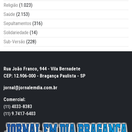
Religião
(1.023)
Saúde
(2.153)
Sepultamentos
(316)
Solidariedade
(14)
Sub-Versão
(228)
Rua João Franco, 944 - Vila Bernadete
CEP: 12.906-000 - Bragança Paulista - SP
jornal@jornalemdia.com.br
Comercial:
4033-8383
(11)
9.7417-6403
(11)