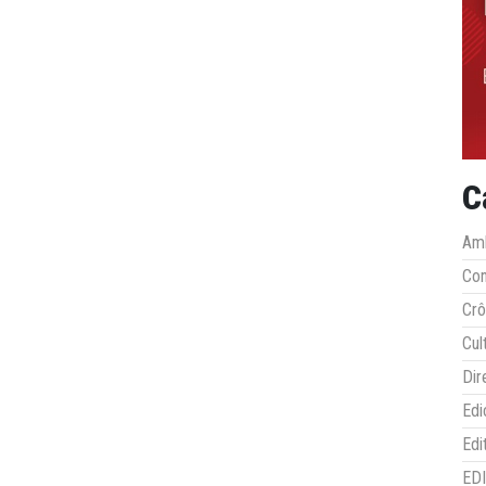
C
Amb
Co
Crô
Cul
Dir
Edi
Edi
ED