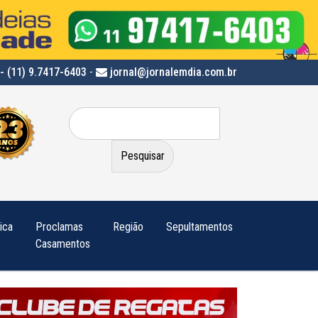
- (11) 9.7417-6403
-
jornal@jornalemdia.com.br
Pesquisar
por:
tica
Proclamas
Região
Sepultamentos
Casamentos