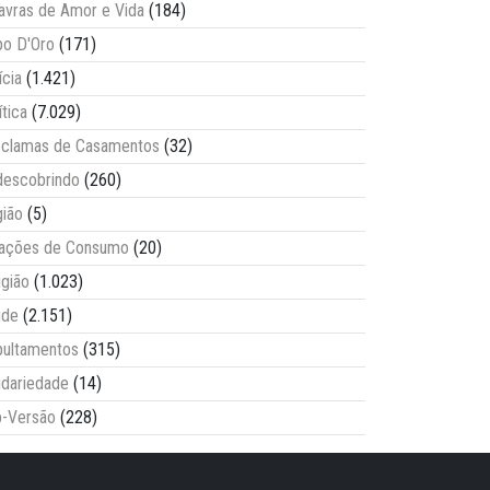
avras de Amor e Vida
(184)
o D'Oro
(171)
ícia
(1.421)
ítica
(7.029)
clamas de Casamentos
(32)
escobrindo
(260)
ião
(5)
lações de Consumo
(20)
igião
(1.023)
úde
(2.151)
ultamentos
(315)
idariedade
(14)
-Versão
(228)