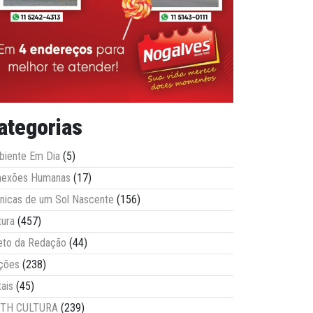
ategorias
iente Em Dia
(5)
nexões Humanas
(17)
nicas de um Sol Nascente
(156)
tura
(457)
eto da Redação
(44)
ções
(238)
tais
(45)
ITH CULTURA
(239)