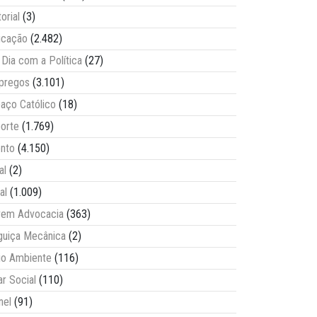
torial
(3)
ucação
(2.482)
Dia com a Política
(27)
pregos
(3.101)
aço Católico
(18)
orte
(1.769)
nto
(4.150)
al
(2)
al
(1.009)
vem Advocacia
(363)
guiça Mecânica
(2)
o Ambiente
(116)
ar Social
(110)
nel
(91)