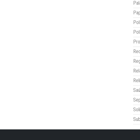
Pal
Pap
Pol
Pol
Pro
Red
Reg
Re
Rel
Sa
Sep
Sol
Sub