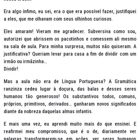
Era algo ínfimo, eu sei, era o que era possível fazer, justifiquei
a eles, que me olhavam com seus olhinhos curiosos.
Eles amaram! Vieram me agradecer. Subversiva como sou,
autorizei que abrissem os pacotinhos e comessem ali mesmo
na sala de aula. Para minha surpresa, muitos não quiseram. A
justificativa? Queriam levar para casa a fim de dividir com um
irmão ou irmãzinha…
Dividir!
Mas a aula não era de Língua Portuguesa? A Gramática
ranzinza cedeu lugar à doçura, das balas e desses seres
humanos tão generosos! Os substantivos todos, comuns,
próprios, primitivos, derivados… ganharam novos significados
diante da nobreza daquelas almas infantis.
E mais uma vez, eu aprendi muito mais do que ensinei. E
reafirmei meu compromisso, que é o de, diariamente ver
palavras transformarem-se em ações, ver seres humanos