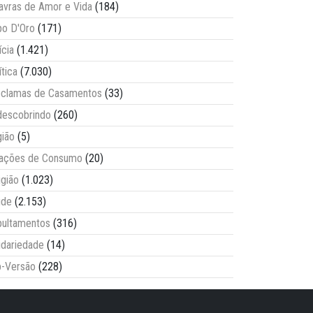
avras de Amor e Vida
(184)
o D'Oro
(171)
ícia
(1.421)
ítica
(7.030)
clamas de Casamentos
(33)
escobrindo
(260)
ião
(5)
lações de Consumo
(20)
igião
(1.023)
úde
(2.153)
ultamentos
(316)
idariedade
(14)
-Versão
(228)