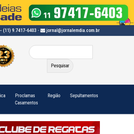
- (11) 9.7417-6403
-
jornal@jornalemdia.com.br
Pesquisar
por:
tica
Proclamas
Região
Sepultamentos
Casamentos