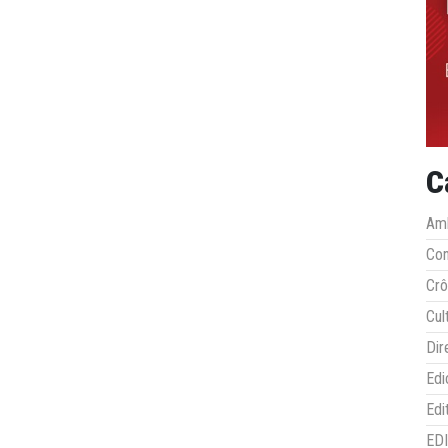
C
Amb
Co
Crô
Cul
Dir
Edi
Edi
ED