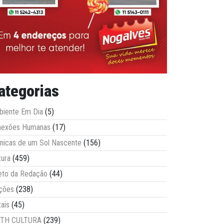
ategorias
iente Em Dia
(5)
nexões Humanas
(17)
nicas de um Sol Nascente
(156)
tura
(459)
eto da Redação
(44)
ções
(238)
tais
(45)
ITH CULTURA
(239)