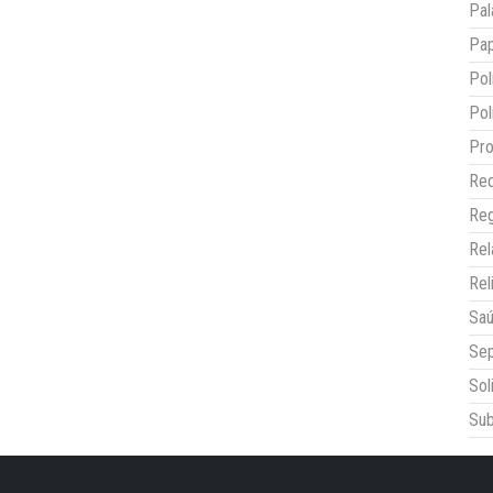
Pal
Pap
Pol
Pol
Pro
Red
Reg
Re
Rel
Sa
Sep
Sol
Sub