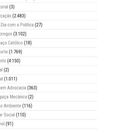
torial
(3)
ucação
(2.483)
Dia com a Política
(27)
pregos
(3.102)
aço Católico
(18)
orte
(1.769)
nto
(4.150)
al
(2)
al
(1.011)
vem Advocacia
(363)
guiça Mecânica
(2)
o Ambiente
(116)
ar Social
(110)
nel
(91)