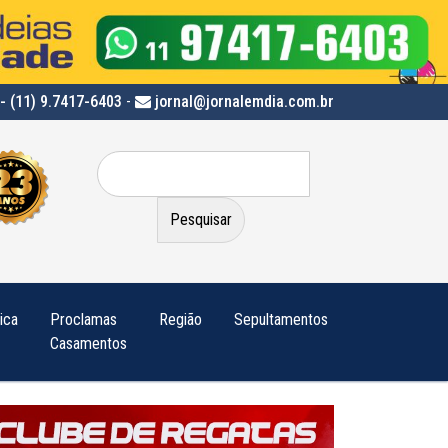
- (11) 9.7417-6403
-
jornal@jornalemdia.com.br
Pesquisar
por:
tica
Proclamas
Região
Sepultamentos
Casamentos