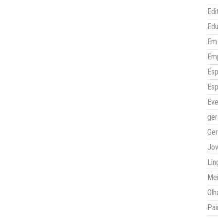
Edi
Ed
Em 
Em
Esp
Esp
Eve
ger
Ger
Jo
Lin
Mei
Olh
Pai