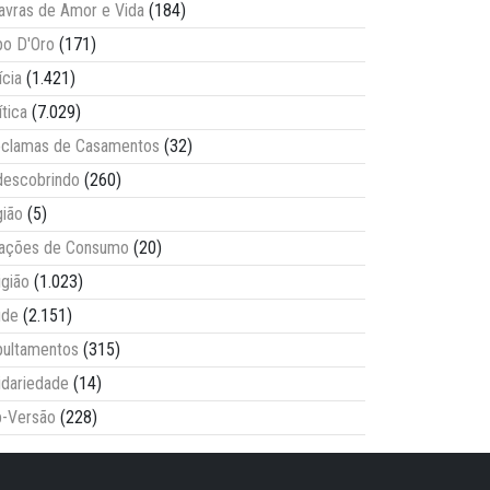
avras de Amor e Vida
(184)
o D'Oro
(171)
ícia
(1.421)
ítica
(7.029)
clamas de Casamentos
(32)
escobrindo
(260)
ião
(5)
lações de Consumo
(20)
igião
(1.023)
úde
(2.151)
ultamentos
(315)
idariedade
(14)
-Versão
(228)