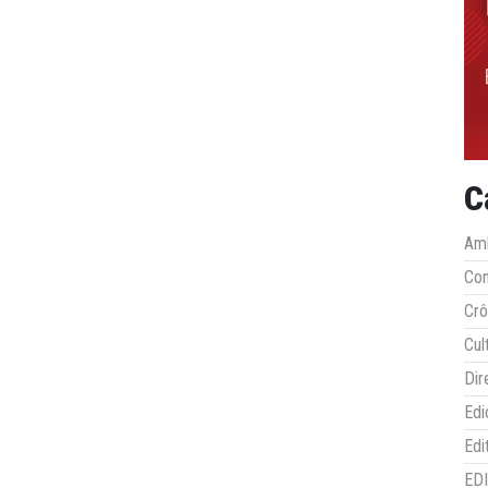
C
Amb
Co
Crô
Cul
Dir
Edi
Edi
ED