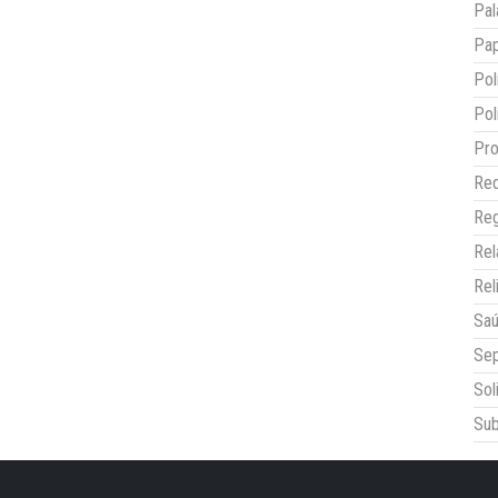
Pal
Pap
Pol
Pol
Pro
Red
Reg
Re
Rel
Sa
Sep
Sol
Sub