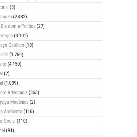
torial
(3)
ucação
(2.482)
Dia com a Política
(27)
pregos
(3.101)
aço Católico
(18)
orte
(1.769)
nto
(4.150)
al
(2)
al
(1.009)
vem Advocacia
(363)
guiça Mecânica
(2)
o Ambiente
(116)
ar Social
(110)
nel
(91)