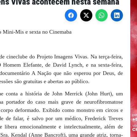
ens Vivas acontecem nesta semana
o Mini-Mis e sexta no Cinemaba
e cineclube do Projeto Imagens Vivas. Na terça-feira,
O Homem Elefante, de David Lynch, e na sexta-feira,
documentário A Nação que não esperou por Deus, de
sões são gratuitas e abertas ao público.
 conta a história de John Merrick (John Hurt), um
ana portador do caso mais grave de neurofibromatose
o corpo deformado. Exibido como monstro em circos e
de de falar, é salvo por um médico, Frederick Treves
e libera emocionalmente e intelectualmente, além de
Sra. Kendal (Anne Bancroft), uma grande atriz, torna-