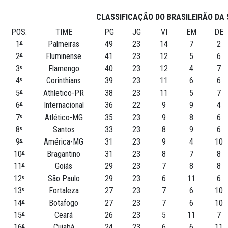
CLASSIFICAÇÃO DO BRASILEIRÃO DA 
POS.
TIME
PG
JG
VI
EM
DE
1
º
Palmeiras
49
23
14
7
2
2
º
Fluminense
41
23
12
5
6
3
º
Flamengo
40
23
12
4
7
4
º
Corinthians
39
23
11
6
6
5
º
Athletico-PR
38
23
11
5
7
6
º
Internacional
36
22
9
9
4
7
º
Atlético-MG
35
23
9
8
6
8
º
Santos
33
23
8
9
6
9
º
América-MG
31
23
9
4
10
10
º
Bragantino
31
23
8
7
8
11
º
Goiás
29
23
7
8
8
12
º
São Paulo
29
23
6
11
6
13
º
Fortaleza
27
23
7
6
10
14
º
Botafogo
27
23
7
6
10
15
º
Ceará
26
23
5
11
7
16
º
Cuiabá
24
23
6
6
11