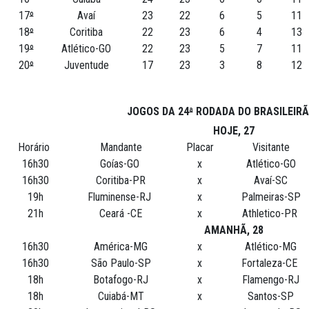
17
º
Avaí
23
22
6
5
11
18
º
Coritiba
22
23
6
4
13
19
º
Atlético-GO
22
23
5
7
11
20
º
Juventude
17
23
3
8
12
JOGOS DA 24
ª
RODADA DO BRASILEIRÃ
HOJE, 27
Horário
Mandante
Placar
Visitante
16h30
Goías-GO
x
Atlético-GO
16h30
Coritiba-PR
x
Avaí-SC
19h
Fluminense-RJ
x
Palmeiras-SP
21h
Ceará -CE
x
Athletico-PR
AMANHÃ, 28
16h30
América-MG
x
Atlético-MG
16h30
São Paulo-SP
x
Fortaleza-CE
18h
Botafogo-RJ
x
Flamengo-RJ
18h
Cuiabá-MT
x
Santos-SP