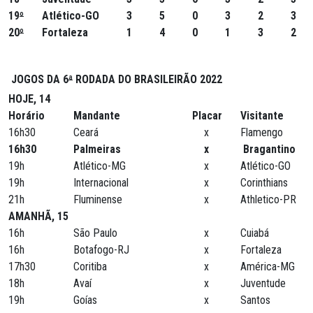
19
º
Atlético-GO
3
5
0
3
2
3
20
º
Fortaleza
1
4
0
1
3
2
JOGOS DA 6
ª
RODADA DO BRASILEIRÃO 2022
HOJE, 14
Horário
Mandante
Placar
Visitante
16h30
Ceará
x
Flamengo
16h30
Palmeiras
x
Bragantino
19h
Atlético-MG
x
Atlético-GO
19h
Internacional
x
Corinthians
21h
Fluminense
x
Athletico-PR
AMANHÃ, 15
16h
São Paulo
x
Cuiabá
16h
Botafogo-RJ
x
Fortaleza
17h30
Coritiba
x
América-MG
18h
Avaí
x
Juventude
19h
Goías
x
Santos