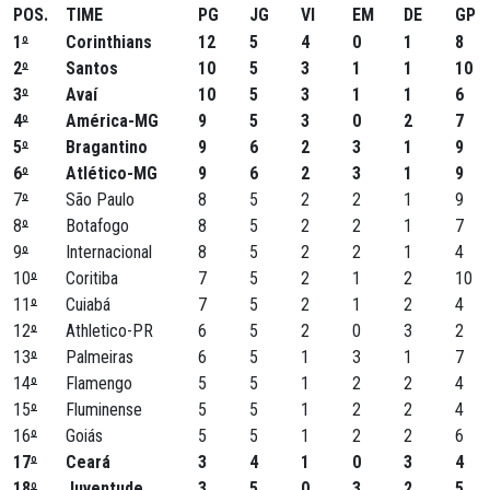
POS.
TIME
PG
JG
VI
EM
DE
GP
1
º
Corinthians
12
5
4
0
1
8
2
º
Santos
10
5
3
1
1
10
3
º
Avaí
10
5
3
1
1
6
4
º
América-MG
9
5
3
0
2
7
5
º
Bragantino
9
6
2
3
1
9
6
º
Atlético-MG
9
6
2
3
1
9
7
º
São Paulo
8
5
2
2
1
9
8
º
Botafogo
8
5
2
2
1
7
9
º
Internacional
8
5
2
2
1
4
10
º
Coritiba
7
5
2
1
2
10
11
º
Cuiabá
7
5
2
1
2
4
12
º
Athletico-PR
6
5
2
0
3
2
13
º
Palmeiras
6
5
1
3
1
7
14
º
Flamengo
5
5
1
2
2
4
15
º
Fluminense
5
5
1
2
2
4
16
º
Goiás
5
5
1
2
2
6
17
º
Ceará
3
4
1
0
3
4
18
º
Juventude
3
5
0
3
2
5