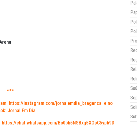
Pal
Pap
Pol
Pol
Pro
 Arena
Red
Reg
Re
Rel
Sa
***
Sep
ram:
https://instagram.com/jornalemdia_braganca
e no
Sol
ok: Jornal Em Dia
Sub
:
https://chat.whatsapp.com/Bo0bb5NSBxg5XOpC5ypb9D