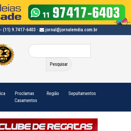
- (11) 9.7417-6403
-
jornal@jornalemdia.com.br
Pesquisar
por:
tica
Proclamas
Região
Sepultamentos
Casamentos