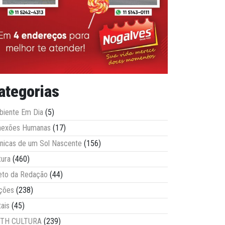
ategorias
iente Em Dia
(5)
nexões Humanas
(17)
nicas de um Sol Nascente
(156)
tura
(460)
eto da Redação
(44)
ções
(238)
tais
(45)
ITH CULTURA
(239)