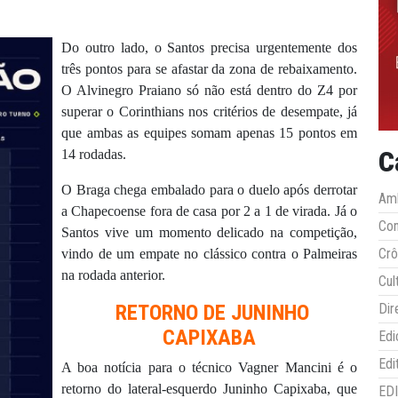
Do outro lado, o Santos precisa urgentemente dos
três pontos para se afastar da zona de rebaixamento.
O Alvinegro Praiano só não está dentro do Z4 por
superar o Corinthians nos critérios de desempate, já
que ambas as equipes somam apenas 15 pontos em
C
14 rodadas.
O Braga chega embalado para o duelo após derrotar
Amb
a Chapecoense fora de casa por 2 a 1 de virada. Já o
Co
Santos vive um momento delicado na competição,
Crô
vindo de um empate no clássico contra o Palmeiras
na rodada anterior.
Cul
RETORNO DE JUNINHO
Dir
CAPIXABA
Edi
Edi
A boa notícia para o técnico Vagner Mancini é o
retorno do lateral-esquerdo Juninho Capixaba, que
ED