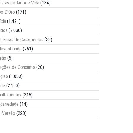
avras de Amor e Vida
(184)
o D'Oro
(171)
ícia
(1.421)
ítica
(7.030)
clamas de Casamentos
(33)
escobrindo
(261)
ião
(5)
lações de Consumo
(20)
igião
(1.023)
úde
(2.153)
ultamentos
(316)
idariedade
(14)
-Versão
(228)