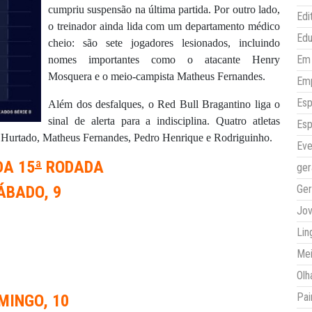
cumpriu suspensão na última partida. Por outro lado,
Edi
o treinador ainda lida com um departamento médico
Ed
cheio: são sete jogadores lesionados, incluindo
Em 
nomes importantes como o atacante Henry
Mosquera e o meio-campista Matheus Fernandes.
Em
Esp
Além dos desfalques, o Red Bull Bragantino liga o
sinal de alerta para a indisciplina. Quatro atletas
Esp
s Hurtado, Matheus Fernandes, Pedro Henrique e Rodriguinho.
Eve
DA 15
ª
RODADA
ger
ÁBADO, 9
Ger
Jo
Lin
Mei
Olh
Pai
MINGO, 10