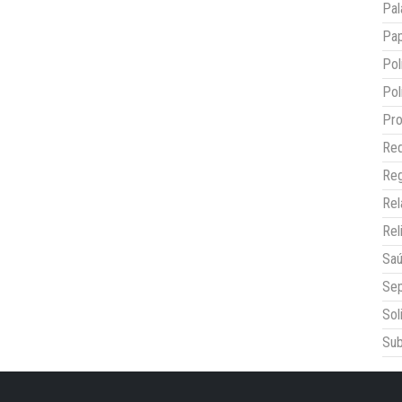
Pal
Pap
Pol
Pol
Pro
Red
Reg
Re
Rel
Sa
Sep
Sol
Sub