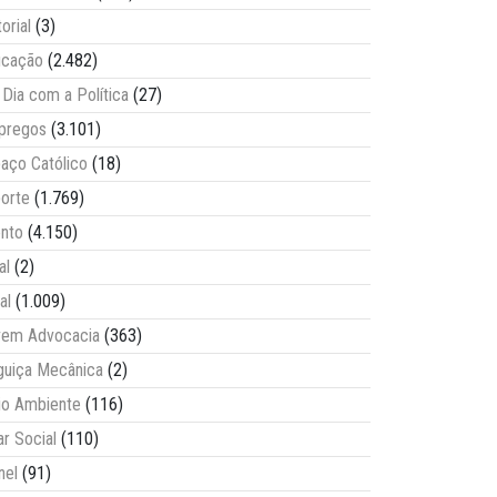
torial
(3)
ucação
(2.482)
Dia com a Política
(27)
pregos
(3.101)
aço Católico
(18)
orte
(1.769)
nto
(4.150)
al
(2)
al
(1.009)
vem Advocacia
(363)
guiça Mecânica
(2)
o Ambiente
(116)
ar Social
(110)
nel
(91)