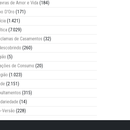
avras de Amor e Vida
(184)
o D'Oro
(171)
ícia
(1.421)
ítica
(7.029)
clamas de Casamentos
(32)
escobrindo
(260)
ião
(5)
lações de Consumo
(20)
igião
(1.023)
úde
(2.151)
ultamentos
(315)
idariedade
(14)
-Versão
(228)