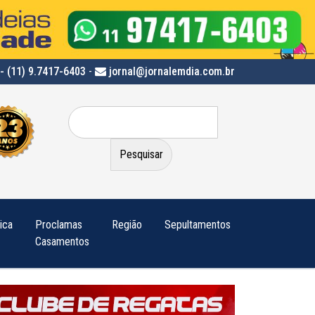
- (11) 9.7417-6403
-
jornal@jornalemdia.com.br
Pesquisar
por:
tica
Proclamas
Região
Sepultamentos
Casamentos