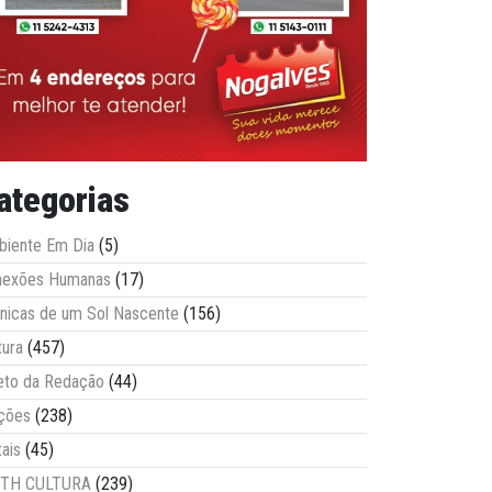
ategorias
iente Em Dia
(5)
nexões Humanas
(17)
nicas de um Sol Nascente
(156)
tura
(457)
eto da Redação
(44)
ções
(238)
tais
(45)
ITH CULTURA
(239)