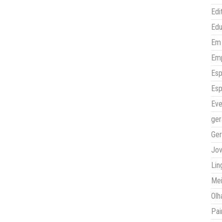
Edi
Ed
Em 
Em
Esp
Esp
Eve
ger
Ger
Jo
Lin
Mei
Olh
Pai