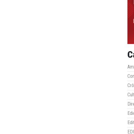
C
Amb
Co
Crô
Cul
Dir
Edi
Edi
ED