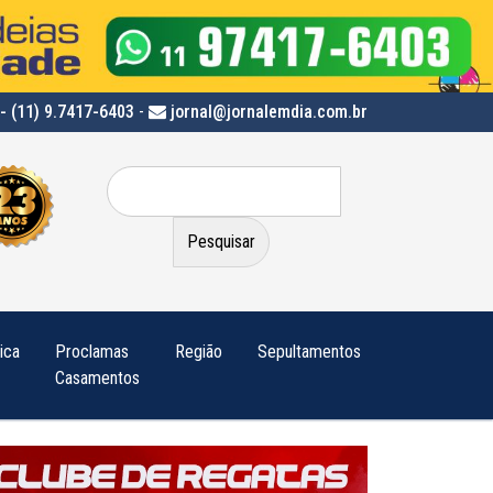
- (11) 9.7417-6403
-
jornal@jornalemdia.com.br
Pesquisar
por:
tica
Proclamas
Região
Sepultamentos
Casamentos