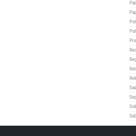
Pal
Pap
Pol
Pol
Pro
Red
Reg
Re
Rel
Sa
Sep
Sol
Sub