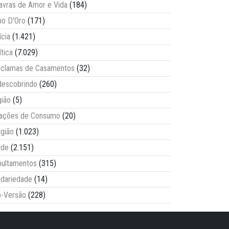
avras de Amor e Vida
(184)
o D'Oro
(171)
ícia
(1.421)
ítica
(7.029)
clamas de Casamentos
(32)
escobrindo
(260)
ião
(5)
lações de Consumo
(20)
igião
(1.023)
úde
(2.151)
ultamentos
(315)
idariedade
(14)
-Versão
(228)