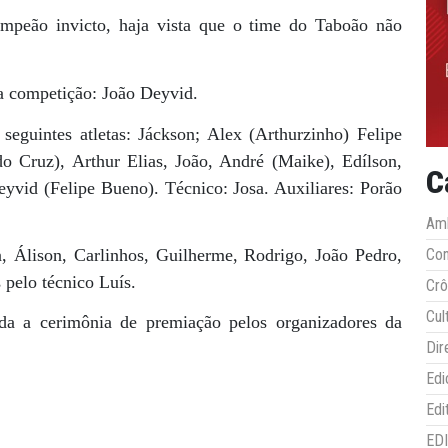
campeão invicto, haja vista que o time do Taboão não
 da competição: João Deyvid.
guintes atletas: Jáckson; Alex (Arthurzinho) Felipe
o Cruz), Arthur Elias, João, André (Maike), Edílson,
C
yvid (Felipe Bueno). Técnico: Josa. Auxiliares: Porão
Amb
 Álison, Carlinhos, Guilherme, Rodrigo, João Pedro,
Co
pelo técnico Luís.
Crô
Cul
ada a cerimônia de premiação pelos organizadores da
Dir
Edi
Edi
ED