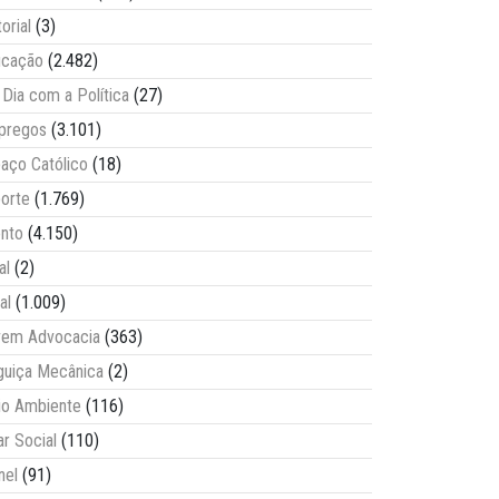
torial
(3)
ucação
(2.482)
Dia com a Política
(27)
pregos
(3.101)
aço Católico
(18)
orte
(1.769)
nto
(4.150)
al
(2)
al
(1.009)
vem Advocacia
(363)
guiça Mecânica
(2)
o Ambiente
(116)
ar Social
(110)
nel
(91)