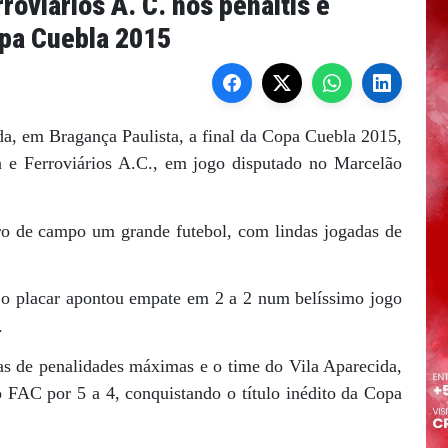
roviários A. C. nos pênaltis e
opa Cuebla 2015
a, em Bragança Paulista, a final da Copa Cuebla 2015,
a e Ferroviários A.C., em jogo disputado no Marcelão
ro de campo um grande futebol, com lindas jogadas de
e o placar apontou empate em 2 a 2 num belíssimo jogo
.
as de penalidades máximas e o time do Vila Aparecida,
 o FAC por 5 a 4, conquistando o título inédito da Copa