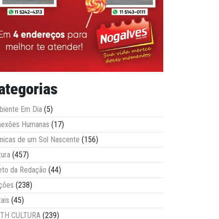
ategorias
iente Em Dia
(5)
nexões Humanas
(17)
nicas de um Sol Nascente
(156)
tura
(457)
eto da Redação
(44)
ções
(238)
tais
(45)
ITH CULTURA
(239)