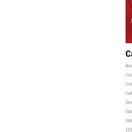
C
Amb
Co
Crô
Cul
Dir
Edi
Edi
ED