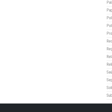
Pal
Pap
Pol
Pol
Pro
Red
Reg
Re
Rel
Sa
Sep
Sol
Sub