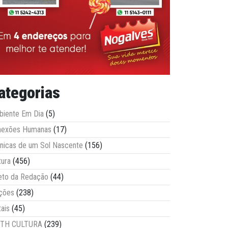
ategorias
iente Em Dia
(5)
nexões Humanas
(17)
nicas de um Sol Nascente
(156)
tura
(456)
eto da Redação
(44)
ções
(238)
tais
(45)
ITH CULTURA
(239)