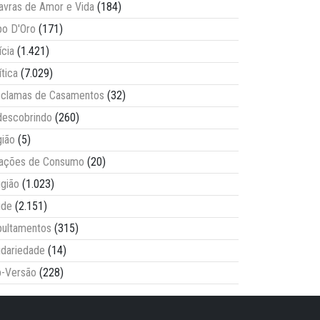
avras de Amor e Vida
(184)
o D'Oro
(171)
ícia
(1.421)
ítica
(7.029)
clamas de Casamentos
(32)
escobrindo
(260)
ião
(5)
lações de Consumo
(20)
igião
(1.023)
úde
(2.151)
ultamentos
(315)
idariedade
(14)
-Versão
(228)