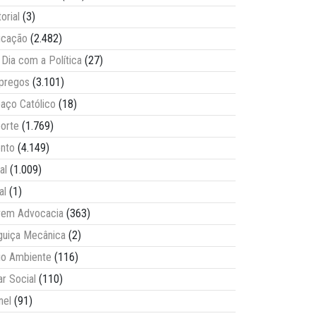
torial
(3)
ucação
(2.482)
Dia com a Política
(27)
pregos
(3.101)
aço Católico
(18)
orte
(1.769)
nto
(4.149)
al
(1.009)
al
(1)
vem Advocacia
(363)
guiça Mecânica
(2)
o Ambiente
(116)
ar Social
(110)
nel
(91)