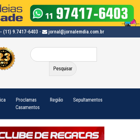
- (11) 9.7417-6403
-
jornal@jornalemdia.com.br
Pesquisar
por:
tica
Proclamas
Região
Sepultamentos
Casamentos