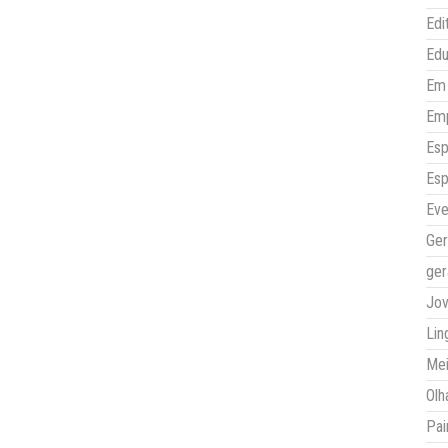
Edi
Ed
Em 
Em
Esp
Esp
Eve
Ger
ger
Jo
Lin
Mei
Olh
Pai