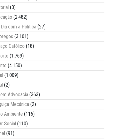
torial
(3)
ucação
(2.482)
Dia com a Política
(27)
pregos
(3.101)
aço Católico
(18)
orte
(1.769)
nto
(4.150)
al
(1.009)
al
(2)
vem Advocacia
(363)
guiça Mecânica
(2)
o Ambiente
(116)
ar Social
(110)
nel
(91)