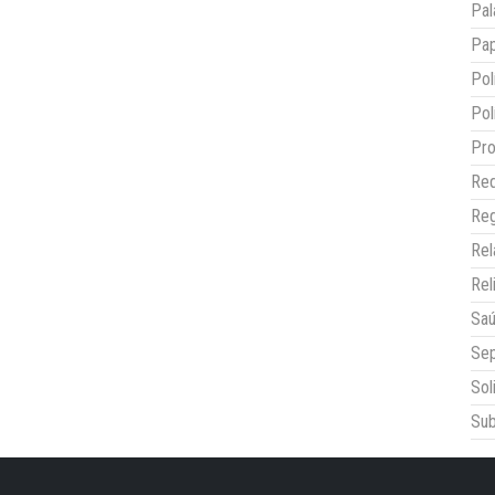
Pal
Pap
Pol
Pol
Pro
Red
Reg
Re
Rel
Sa
Sep
Sol
Sub