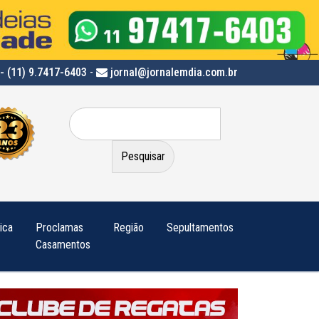
- (11) 9.7417-6403
-
jornal@jornalemdia.com.br
Pesquisar
por:
tica
Proclamas
Região
Sepultamentos
Casamentos