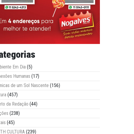
ategorias
iente Em Dia
(5)
nexões Humanas
(17)
nicas de um Sol Nascente
(156)
tura
(457)
eto da Redação
(44)
ções
(238)
tais
(45)
ITH CULTURA
(239)