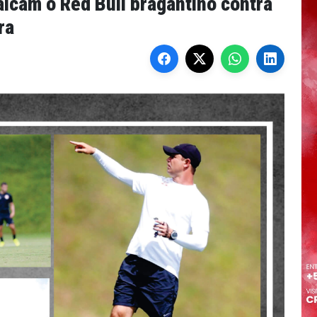
alcam o Red Bull bragantino contra
ra