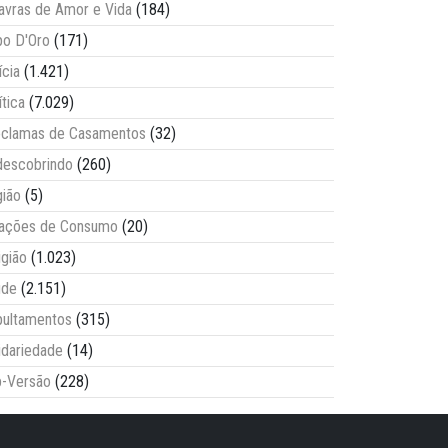
avras de Amor e Vida
(184)
o D'Oro
(171)
ícia
(1.421)
ítica
(7.029)
clamas de Casamentos
(32)
escobrindo
(260)
ião
(5)
lações de Consumo
(20)
igião
(1.023)
úde
(2.151)
ultamentos
(315)
idariedade
(14)
-Versão
(228)