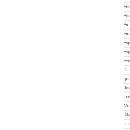
Edi
Ed
Em 
Em
Esp
Esp
Eve
Ger
ger
Jo
Lin
Mei
Olh
Pai