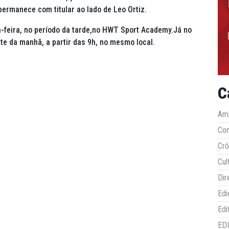
permanece com titular ao lado de Leo Ortiz.
ta-feira, no período da tarde,no HWT Sport Academy.Já no
e da manhã, a partir das 9h, no mesmo local.
C
Amb
Co
Crô
Cul
Dir
Edi
Edi
ED