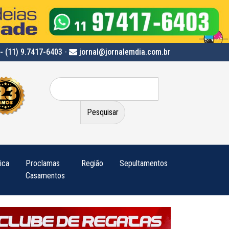
- (11) 9.7417-6403
-
jornal@jornalemdia.com.br
Pesquisar
por:
tica
Proclamas
Região
Sepultamentos
Casamentos