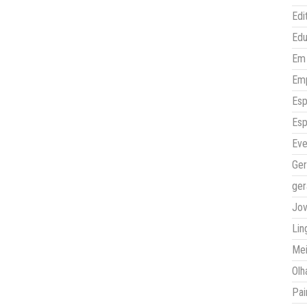
Edi
Ed
Em 
Em
Esp
Esp
Eve
Ger
ger
Jo
Lin
Mei
Olh
Pai