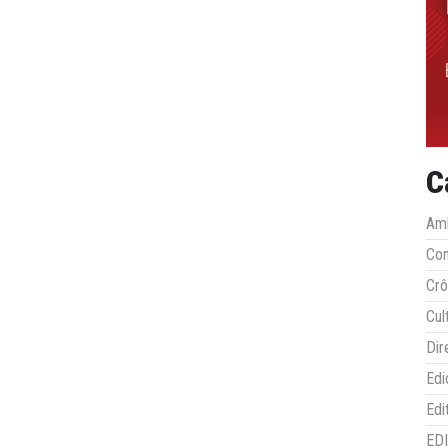
C
Amb
Co
Crô
Cul
Dir
Edi
Edi
ED