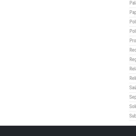
Pal
Pap
Pol
Pol
Pro
Red
Reg
Re
Rel
Sa
Sep
Sol
Sub