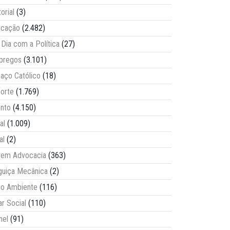
torial
(3)
ucação
(2.482)
Dia com a Política
(27)
pregos
(3.101)
aço Católico
(18)
orte
(1.769)
nto
(4.150)
al
(1.009)
al
(2)
vem Advocacia
(363)
guiça Mecânica
(2)
o Ambiente
(116)
ar Social
(110)
nel
(91)