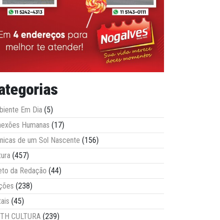
ategorias
iente Em Dia
(5)
nexões Humanas
(17)
nicas de um Sol Nascente
(156)
tura
(457)
eto da Redação
(44)
ções
(238)
tais
(45)
ITH CULTURA
(239)