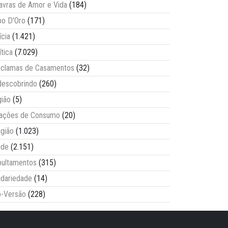
avras de Amor e Vida
(184)
o D'Oro
(171)
ícia
(1.421)
ítica
(7.029)
clamas de Casamentos
(32)
escobrindo
(260)
ião
(5)
lações de Consumo
(20)
igião
(1.023)
úde
(2.151)
ultamentos
(315)
idariedade
(14)
-Versão
(228)