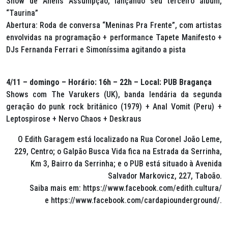
Show de Anelis Assumpção, lançando seu terceiro álbum,
“Taurina”
Abertura: Roda de conversa “Meninas Pra Frente”, com artistas
envolvidas na programação + performance Tapete Manifesto +
DJs Fernanda Ferrari e Simoníssima agitando a pista
4/11 – domingo – Horário: 16h – 22h – Local: PUB Bragança
Shows com The Varukers (UK), banda lendária da segunda
geração do punk rock britânico (1979) + Anal Vomit (Peru) +
Leptospirose + Nervo Chaos + Deskraus
O Edith Garagem está localizado na Rua Coronel João Leme,
229, Centro; o Galpão Busca Vida fica na Estrada da Serrinha,
Km 3, Bairro da Serrinha; e o PUB está situado à Avenida
Salvador Markovicz, 227, Taboão.
Saiba mais em: https://www.facebook.com/edith.cultura/
e https://www.facebook.com/cardapiounderground/.