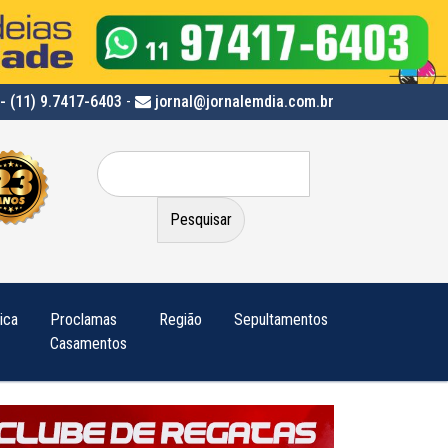
- (11) 9.7417-6403
-
jornal@jornalemdia.com.br
Pesquisar
por:
tica
Proclamas
Região
Sepultamentos
Casamentos