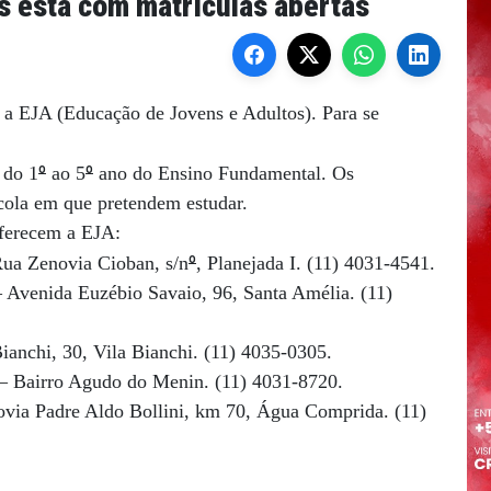
s está com matrículas abertas
a a EJA (Educação de Jovens e Adultos). Para se
º
º
 do 1
ao 5
ano do Ensino Fundamental. Os
cola em que pretendem estudar.
oferecem a EJA:
º
Rua Zenovia Cioban, s/n
, Planejada I. (11) 4031-4541.
– Avenida Euzébio Savaio, 96, Santa Amélia. (11)
anchi, 30, Vila Bianchi. (11) 4035-0305.
 – Bairro Agudo do Menin. (11) 4031-8720.
dovia Padre Aldo Bollini, km 70, Água Comprida. (11)