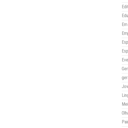
Edi
Ed
Em 
Em
Esp
Esp
Eve
Ger
ger
Jo
Lin
Mei
Olh
Pai