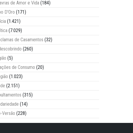
avras de Amor e Vida
(184)
o D'Oro
(171)
ícia
(1.421)
ítica
(7.029)
clamas de Casamentos
(32)
escobrindo
(260)
ião
(5)
lações de Consumo
(20)
igião
(1.023)
úde
(2.151)
ultamentos
(315)
idariedade
(14)
-Versão
(228)