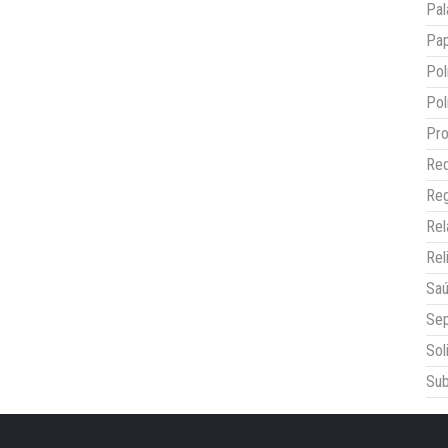
Pal
Pap
Pol
Pol
Pro
Red
Reg
Re
Rel
Sa
Sep
Sol
Sub