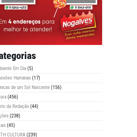
ategorias
iente Em Dia
(5)
nexões Humanas
(17)
nicas de um Sol Nascente
(156)
tura
(456)
eto da Redação
(44)
ções
(238)
tais
(45)
ITH CULTURA
(239)