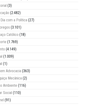
torial
(3)
ucação
(2.482)
Dia com a Política
(27)
pregos
(3.101)
aço Católico
(18)
orte
(1.769)
nto
(4.149)
al
(1.009)
al
(1)
vem Advocacia
(363)
guiça Mecânica
(2)
o Ambiente
(116)
ar Social
(110)
nel
(91)