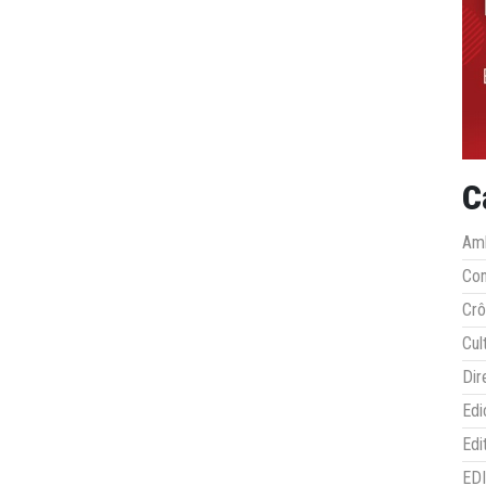
C
Amb
Co
Crô
Cul
Dir
Edi
Edi
ED