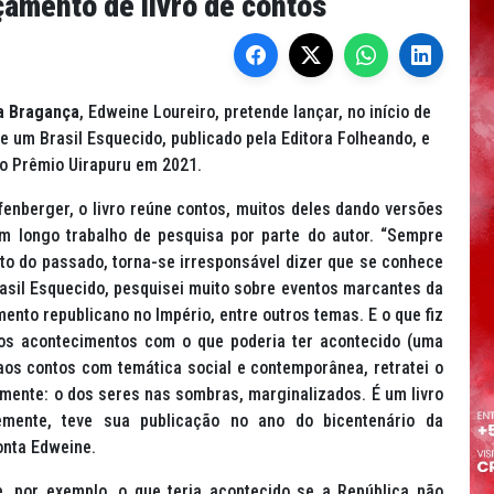
çamento de livro de contos
a Bragança
, Edweine Loureiro, pretende lançar, no início de
e um Brasil Esquecido, publicado pela Editora Folheando, e
 do Prêmio Uirapuru em 2021.
fenberger, o livro reúne contos, muitos deles dando versões
um longo trabalho de pesquisa por parte do autor. “Sempre
to do passado, torna-se irresponsável dizer que se conhece
asil Esquecido, pesquisei muito sobre eventos marcantes da
mento republicano no Império, entre outros temas. E o que fiz
i os acontecimentos com o que poderia ter acontecido (uma
 aos contos com temática social e contemporânea, retratei o
namente: o dos seres nas sombras, marginalizados. É um livro
emente, teve sua publicação no ano do bicentenário da
onta Edweine.
te, por exemplo, o que teria acontecido se a República não