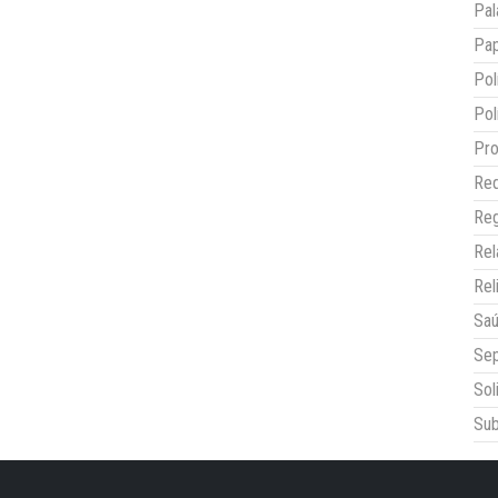
Pal
Pap
Pol
Pol
Pro
Red
Reg
Re
Rel
Sa
Sep
Sol
Sub