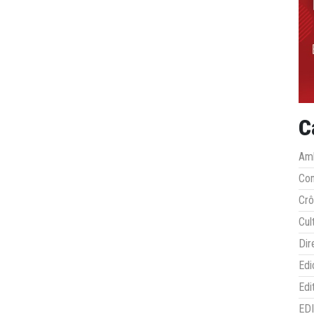
C
Amb
Co
Crô
Cul
Dir
Edi
Edi
ED