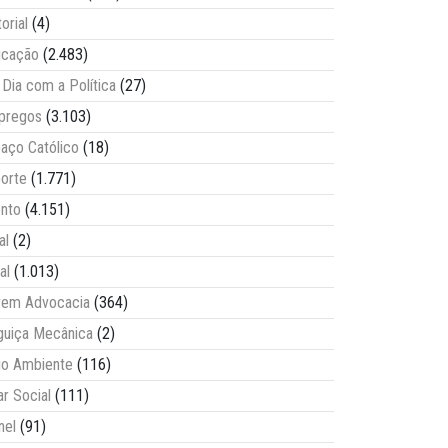
torial
(4)
ucação
(2.483)
Dia com a Política
(27)
pregos
(3.103)
aço Católico
(18)
orte
(1.771)
nto
(4.151)
al
(2)
al
(1.013)
vem Advocacia
(364)
guiça Mecânica
(2)
o Ambiente
(116)
ar Social
(111)
nel
(91)