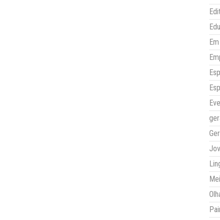
Edi
Ed
Em 
Em
Esp
Esp
Eve
ger
Ger
Jo
Lin
Mei
Olh
Pai