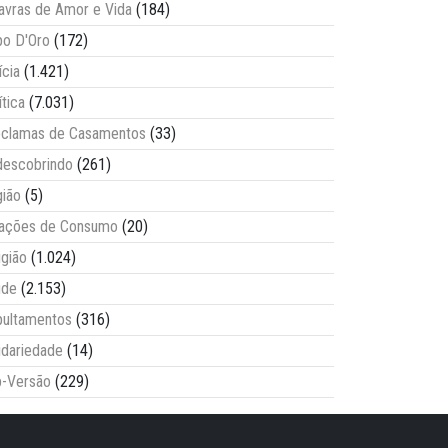
avras de Amor e Vida
(184)
o D'Oro
(172)
ícia
(1.421)
ítica
(7.031)
clamas de Casamentos
(33)
escobrindo
(261)
ião
(5)
lações de Consumo
(20)
igião
(1.024)
úde
(2.153)
ultamentos
(316)
idariedade
(14)
-Versão
(229)