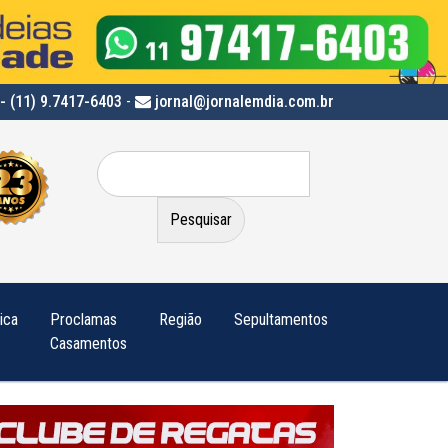
- (11) 9.7417-6403
-
jornal@jornalemdia.com.br
Pesquisar
por:
tica
Proclamas
Região
Sepultamentos
Casamentos