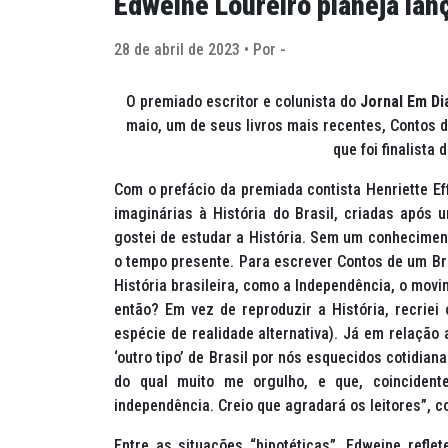
Edweine Loureiro planeja lan
28 de abril de 2023 • Por -
O premiado escritor e colunista do
Jornal Em Di
maio, um de seus livros mais recentes, Contos d
que foi finalista
Com o prefácio da premiada contista Henriette Ef
imaginárias à História do Brasil, criadas após 
gostei de estudar a História. Sem um conhecimen
o tempo presente. Para escrever Contos de um Br
História brasileira, como a Independência, o movi
então? Em vez de reproduzir a História, recrie
espécie de realidade alternativa). Já em relação
‘outro tipo’ de Brasil por nós esquecidos cotidia
do qual muito me orgulho, e que, coincident
independência. Creio que agradará os leitores”, c
Entre as situações “hipotéticas”, Edweine refle