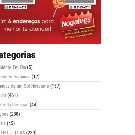
ategorias
iente Em Dia
(5)
nexões Humanas
(17)
nicas de um Sol Nascente
(157)
tura
(461)
eto da Redação
(44)
ções
(238)
tais
(45)
ITH CULTURA
(239)