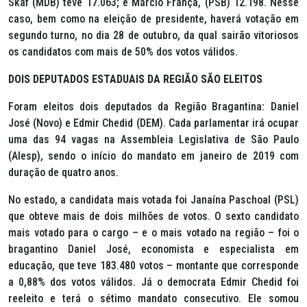
Skaf (MDB) teve 17.063; e Márcio França, (PSB) 12.198. Nesse
caso, bem como na eleição de presidente, haverá votação em
segundo turno, no dia 28 de outubro, da qual sairão vitoriosos
os candidatos com mais de 50% dos votos válidos.
DOIS DEPUTADOS ESTADUAIS DA REGIÃO SÃO ELEITOS
Foram eleitos dois deputados da Região Bragantina: Daniel
José (Novo) e Edmir Chedid (DEM). Cada parlamentar irá ocupar
uma das 94 vagas na Assembleia Legislativa de São Paulo
(Alesp), sendo o início do mandato em janeiro de 2019 com
duração de quatro anos.
No estado, a candidata mais votada foi Janaína Paschoal (PSL)
que obteve mais de dois milhões de votos. O sexto candidato
mais votado para o cargo – e o mais votado na região – foi o
bragantino Daniel José, economista e especialista em
educação, que teve 183.480 votos – montante que corresponde
a 0,88% dos votos válidos. Já o democrata Edmir Chedid foi
reeleito e terá o sétimo mandato consecutivo. Ele somou