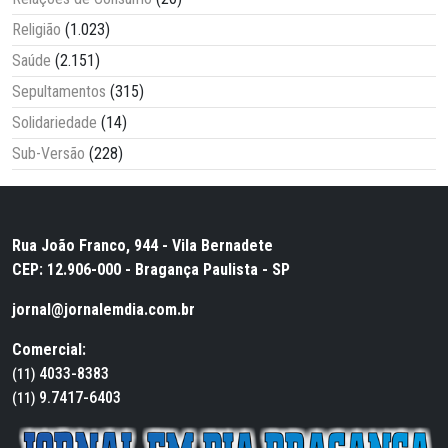
Religião
(1.023)
Saúde
(2.151)
Sepultamentos
(315)
Solidariedade
(14)
Sub-Versão
(228)
Rua João Franco, 944 - Vila Bernadete
CEP: 12.906-000 - Bragança Paulista - SP
jornal@jornalemdia.com.br
Comercial:
4033-8383
(11)
9.7417-6403
(11)