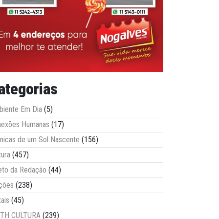
ategorias
iente Em Dia
(5)
nexões Humanas
(17)
nicas de um Sol Nascente
(156)
tura
(457)
eto da Redação
(44)
ções
(238)
tais
(45)
ITH CULTURA
(239)