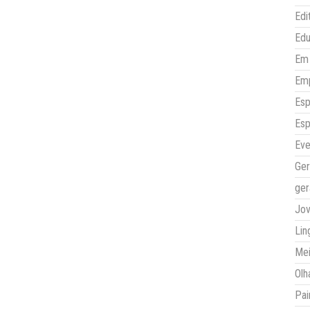
Edi
Ed
Em 
Em
Esp
Esp
Eve
Ger
ger
Jo
Lin
Mei
Olh
Pai