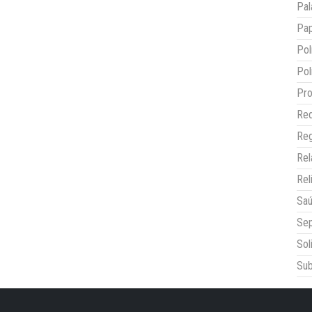
Pal
Pap
Pol
Pol
Pro
Red
Reg
Re
Rel
Sa
Sep
Sol
Sub