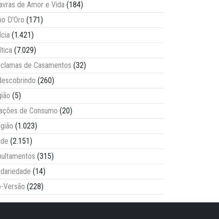
avras de Amor e Vida
(184)
o D'Oro
(171)
ícia
(1.421)
ítica
(7.029)
clamas de Casamentos
(32)
escobrindo
(260)
ião
(5)
lações de Consumo
(20)
igião
(1.023)
úde
(2.151)
ultamentos
(315)
idariedade
(14)
-Versão
(228)