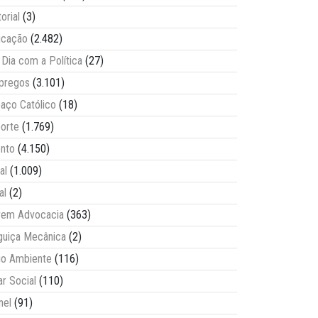
torial
(3)
ucação
(2.482)
Dia com a Política
(27)
pregos
(3.101)
aço Católico
(18)
orte
(1.769)
nto
(4.150)
al
(1.009)
al
(2)
vem Advocacia
(363)
guiça Mecânica
(2)
o Ambiente
(116)
ar Social
(110)
nel
(91)