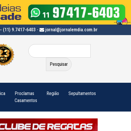
- (11) 9.7417-6403
-
jornal@jornalemdia.com.br
Pesquisar
por:
tica
Proclamas
Região
Sepultamentos
Casamentos