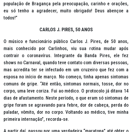
população de Bragança pela preocupação, carinho e orações,
eu só tenho a agradecer, muito obrigado! Deus abençoe a
todos!”
CARLOS J. PIRES, 50 ANOS
O músico e funcionário público Carlos J. Pires, de 50 anos,
mais conhecido por Carlinhos, viu sua rotina mudar após
contrair o coronavírus. Integrante da Banda Pires, ele fez
shows no Carnaval, quando teve contato com diversas pessoas,
mas acredita ter se infectado em um cruzeiro que fez com a
esposa no início de março. No começo, tinha apenas sintomas
comuns de gripe. “Até então, sintomas normais, tosse, dor no
corpo, uma leve coriza. Fui ao médico. O protocolo já ditava 14
dias de afastamento. Neste período, o que eram só sintomas de
gripe foram se agravando para febre, dor de cabeça, perda do
paladar, vômito, dor no corpo. Voltando ao médico, tive minha
primeira internação”, recorda-se.
A partir daí, passou por uma verdadeira “maratona” até obter o