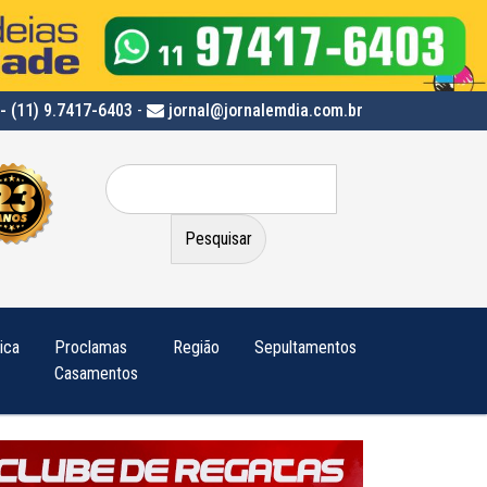
- (11) 9.7417-6403
-
jornal@jornalemdia.com.br
Pesquisar
por:
tica
Proclamas
Região
Sepultamentos
Casamentos