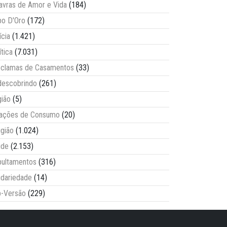
avras de Amor e Vida
(184)
o D'Oro
(172)
ícia
(1.421)
ítica
(7.031)
clamas de Casamentos
(33)
escobrindo
(261)
ião
(5)
lações de Consumo
(20)
igião
(1.024)
úde
(2.153)
ultamentos
(316)
idariedade
(14)
-Versão
(229)