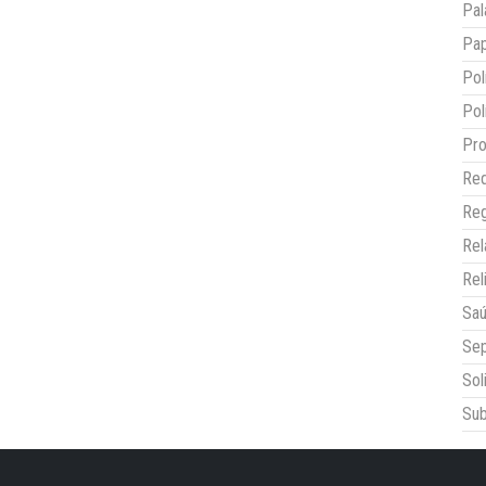
Pal
Pap
Pol
Pol
Pro
Red
Reg
Re
Rel
Sa
Sep
Sol
Sub