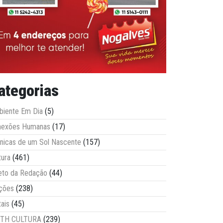
ategorias
iente Em Dia
(5)
nexões Humanas
(17)
nicas de um Sol Nascente
(157)
tura
(461)
eto da Redação
(44)
ções
(238)
tais
(45)
ITH CULTURA
(239)