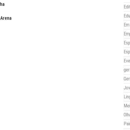
cha
Edi
Ed
 Arena
Em 
Em
Esp
Esp
Eve
ger
Ger
Jo
Lin
Mei
Olh
Pai