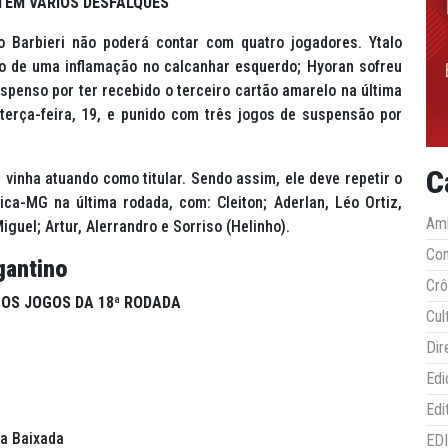
TEM VÁRIOS DESFALQUES
o Barbieri não poderá contar com quatro jogadores. Ytalo
o de uma inflamação no calcanhar esquerdo; Hyoran sofreu
penso por ter recebido o terceiro cartão amarelo na última
terça-feira, 19, e punido com três jogos de suspensão por
C
vinha atuando como titular. Sendo assim, ele deve repetir o
a-MG na última rodada, com: Cleiton; Aderlan, Léo Ortiz,
Amb
guel; Artur, Alerrandro e Sorriso (Helinho).
Co
gantino
Crô
 OS JOGOS DA 18ª RODADA
Cul
Dir
Edi
Edi
a Baixada
ED