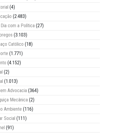
torial
(4)
ucação
(2.483)
Dia com a Política
(27)
pregos
(3.103)
aço Católico
(18)
orte
(1.771)
nto
(4.152)
al
(2)
al
(1.013)
vem Advocacia
(364)
guiça Mecânica
(2)
o Ambiente
(116)
ar Social
(111)
nel
(91)