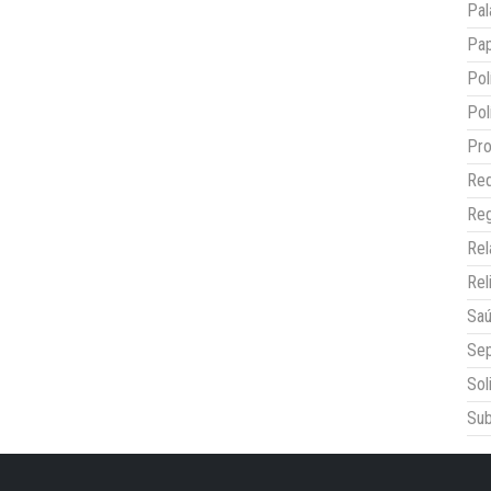
Pal
Pap
Pol
Pol
Pro
Red
Reg
Re
Rel
Sa
Sep
Sol
Sub