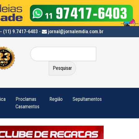
- (11) 9.7417-6403
-
jornal@jornalemdia.com.br
Pesquisar
por:
tica
Proclamas
Região
Sepultamentos
Casamentos