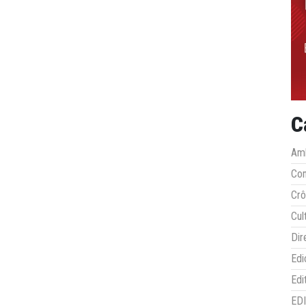
C
Amb
Co
Crô
Cul
Dir
Edi
Edi
ED