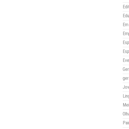
Edi
Ed
Em 
Em
Esp
Esp
Eve
Ger
ger
Jo
Lin
Mei
Olh
Pai