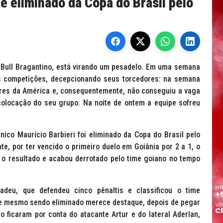
é eliminado da Copa do Brasil pelo
 Bull Bragantino, está virando um pesadelo. Em uma semana
s competições, decepcionando seus torcedores: na semana
ores da América e, consequentemente, não conseguiu a vaga
colocação do seu grupo. Na noite de ontem a equipe sofreu
nico Maurício Barbieri foi eliminado da Copa do Brasil pelo
 por ter vencido o primeiro duelo em Goiânia por 2 a 1, o
o resultado e acabou derrotado pelo time goiano no tempo
deu, que defendeu cinco pênaltis e classificou o time
 que mesmo sendo eliminado merece destaque, depois de pegar
 ficaram por conta do atacante Artur e do lateral Aderlan,