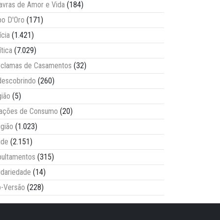
avras de Amor e Vida
(184)
o D'Oro
(171)
ícia
(1.421)
ítica
(7.029)
clamas de Casamentos
(32)
escobrindo
(260)
ião
(5)
lações de Consumo
(20)
igião
(1.023)
úde
(2.151)
ultamentos
(315)
idariedade
(14)
-Versão
(228)