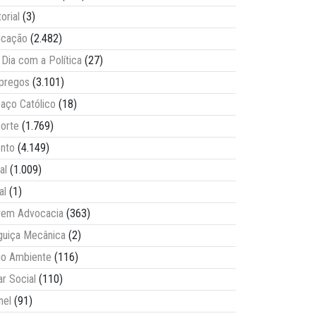
torial
(3)
ucação
(2.482)
Dia com a Política
(27)
pregos
(3.101)
aço Católico
(18)
orte
(1.769)
nto
(4.149)
al
(1.009)
al
(1)
vem Advocacia
(363)
guiça Mecânica
(2)
o Ambiente
(116)
ar Social
(110)
nel
(91)