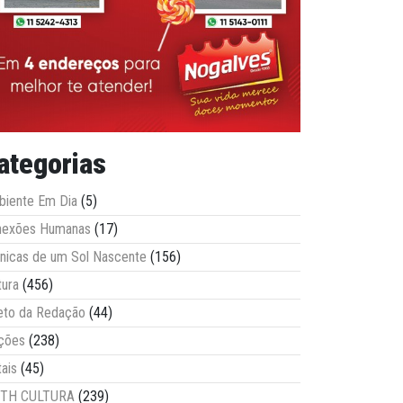
ategorias
iente Em Dia
(5)
nexões Humanas
(17)
nicas de um Sol Nascente
(156)
tura
(456)
eto da Redação
(44)
ções
(238)
tais
(45)
ITH CULTURA
(239)