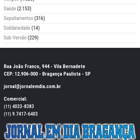
Saúde
(2.153)
Sepultamentos
(316)
Solidariedade
(14)
Sub-Versão
(229)
Rua João Franco, 944 - Vila Bernadete
CEP: 12.906-000 - Bragança Paulista - SP
jornal@jornalemdia.com.br
Comercial:
4033-8383
(11)
9.7417-6403
(11)